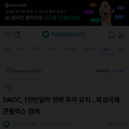
XRP (XRP)
₩
1,452
(-0.44%)
Solana (SOL)
₩
107,916
(+0.27%)
TRON (TRX)
₩
465.7
(+0.29%)
경제
마켓
정책
정치
인사이트
브리핑
속보
일반
Hyperliquid (HYPE)
₩
76,869
(-0.08%)
Dogecoin (DOGE)
₩
98.50
(-0.21%)
Bitcoin (BTC)
₩
91,506,002
(+0.18%)
속보
DACC, 1천만달러 전략 투자 유치…복성국제·
콘플럭스 참여
토큰포스트 속보
2026.05.16 (토) 01:37
0
0