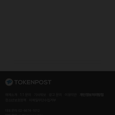
매체소개
1:1 문의
기사제보
광고 문의
이용약관
개인정보처리방침
청소년보호정책
이메일무단수집거부
대표 문의: 02-6674-1012