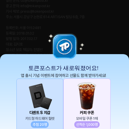
일반 문의:
cs@tokenpost.kr
광고 문의:
info@tokenpost.kr
기사 제보:
press@tokenpost.kr
주소: 서울시 강남구 논현로 614 ARTISAN 빌딩 6층, 7층
등록번호: 서울 아 52481
등록일: 2018.01.02
발행 일자: 2017.02.17
대표: 김지호
청소년 보호 책임자: 전영빈
사업자 등록번호: 232-88-00885
통신판매업신고번호: 2021-서울 영등포-2531
직업정보제공사업신고번호 : J1204020230009
토큰포스트가 새로워졌어요!
앱 출시 기념 이벤트에 참여하고 선물도 함께 받아가세요!
토큰포스트(tokenpost)의 모든 컨텐츠는 저작권 법의 보호를 받는 바, 무단 전재, 복
사, 배포 등을 금합니다.
Copyright ⓒ 2026 토큰포스트. All Rights Reserved.
디센트 S 지갑
커피 쿠폰
카드형 하드웨어 월렛
모바일 쿠폰 1매
추첨 20명
선착순 1,000명