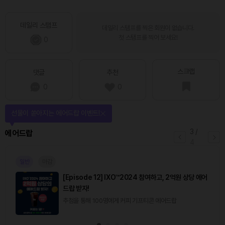
데일리 스탬프
데일리 스탬프를 찍은 회원이 없습니다.
첫 스탬프를 찍어 보세요!
0
스크랩
댓글
추천
0
0
선물이 쏟아지는 에어드랍 이벤트!
3
/
에어드랍
4
일반
마감
[Episode 12] IXO™2024 참여하고, 2억원 상당 에어
드랍 받자!
추첨을 통해 100명에게 커피 기프티콘 에어드랍