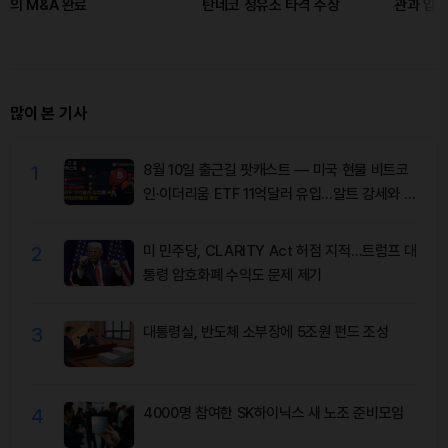
의 M&A 완료
탄네코 정유소 타격 주장
관과 입출
많이 본 기사
1
8월 10일 출근길 팟캐스트 — 미국 현물 비트코
인·이더리움 ETF 11억달러 유입…알트 강세와 숏
청산 동반
2
미 민주당, CLARITY Act 허점 지적…트럼프 대
통령 암호화폐 수익도 문제 제기
3
대통령실, 반도체 소부장에 5조원 펀드 조성
4
4000명 참여한 SK하이닉스 새 노조 준비모임