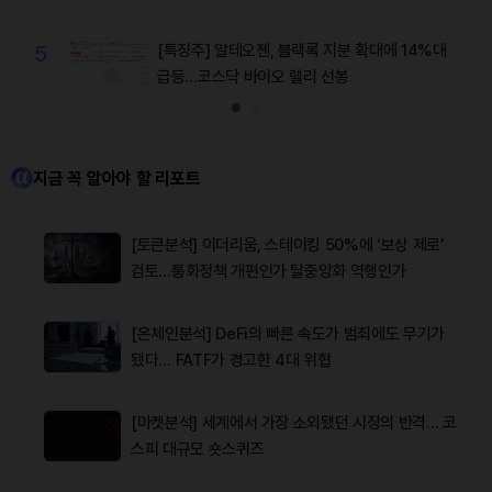
5
[특징주] 알테오젠, 블랙록 지분 확대에 14%대
급등…코스닥 바이오 랠리 선봉
지금 꼭 알아야 할 리포트
[토큰분석] 이더리움, 스테이킹 50%에 ‘보상 제로’
검토…통화정책 개편인가 탈중앙화 역행인가
[온체인분석] DeFi의 빠른 속도가 범죄에도 무기가
됐다… FATF가 경고한 4대 위협
[마켓분석] 세계에서 가장 소외됐던 시장의 반격… 코
스피 대규모 숏스퀴즈