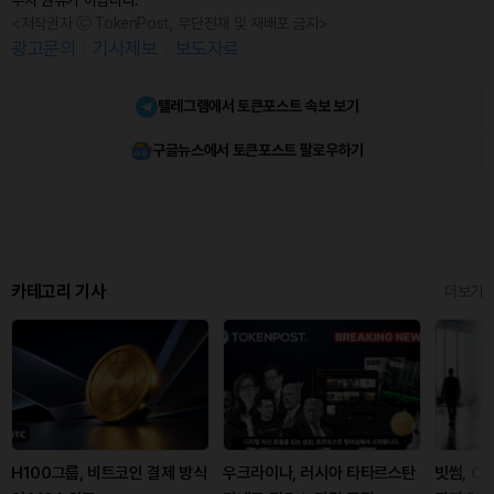
<저작권자 ⓒ TokenPost, 무단전재 및 재배포 금지>
광고문의
기사제보
보도자료
텔레그램에서 토큰포스트 속보 보기
구글뉴스에서 토큰포스트 팔로우하기
카테고리 기사
더보기
H100그룹, 비트코인 결제 방식
우크라이나, 러시아 타타르스탄
빗썸, OF