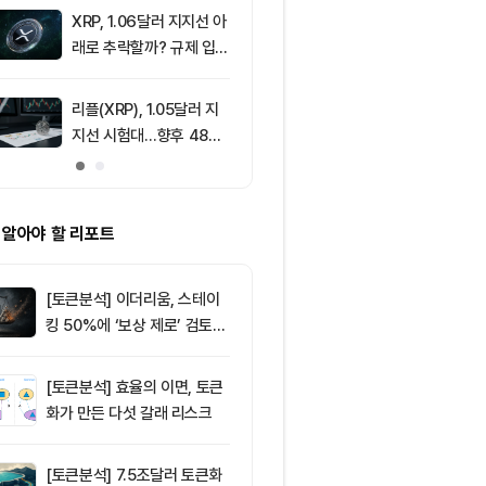
XRP, 1.06달러 지지선 아
9
리플(XRP), 1
래로 추락할까? 규제 입법
지선 시험대…1
과 기관 자금 유입 관건
복이 분기점
리플(XRP), 1.05달러 지
10
[특징주] 고려
지선 시험대…향후 48시
급등, 비철금속
간이 분기점 될까
끈다…구리값 
부각
 알아야 할 리포트
[토큰분석] 이더리움, 스테이
킹 50%에 ‘보상 제로’ 검토…
통화정책 개편인가 탈중앙화
역행인가
[토큰분석] 효율의 이면, 토큰
화가 만든 다섯 갈래 리스크
[토큰분석] 7.5조달러 토큰화