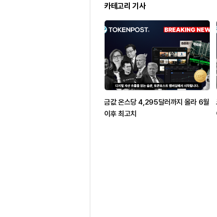
카테고리 기사
금값 온스당 4,295달러까지 올라 6월
이후 최고치