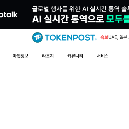
구글 모회사
발행 착수
속보
UAE, 일본
투자 검토
테더 산하 
마켓정보
라운지
커뮤니티
서비스
추진한다
아캄, 코인
트 USDC
블랙록 비트코
수…누적 4
구글 모회사
발행 착수
UAE, 일본
투자 검토