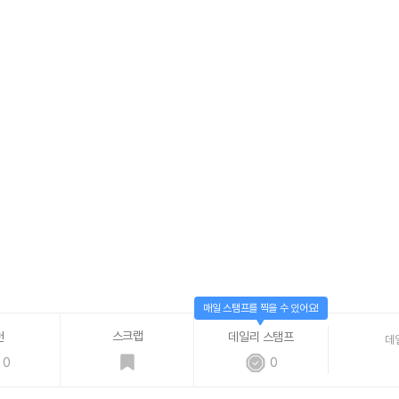
매일 스탬프를 찍을 수 있어요!
스크랩
천
데일리 스탬프
데
0
0