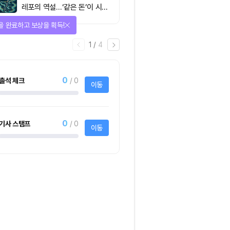
레포의 역설…‘같은 돈’이 시장
을 건널 수 있는가
을 완료하고 보상을 획득!
1
/
4
0
출석 체크
/ 0
이동
0
기사 스탬프
/ 0
이동