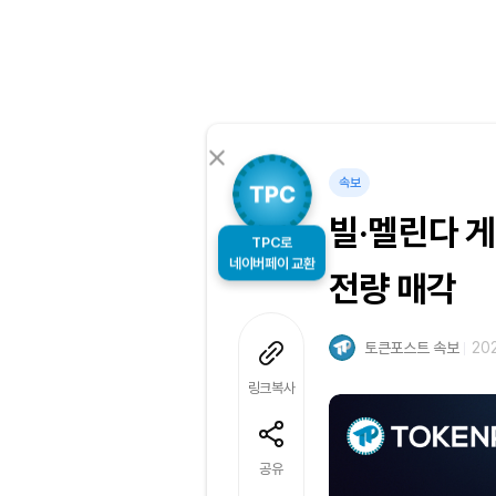
속보
빌·멜린다 
TPC로
네이버페이 교환
전량 매각
토큰포스트 속보
202
링크복사
공유