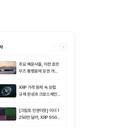
사
주요 해운사들, 이란 호르
6
8월 6일 퇴근
무즈 통행료에 유엔 개입
— 미국 비트
요청
움 현물 ETF 
달러 순유입, 
XRP 가격 등락 속 유럽
7
[오후 시세브리
림 강화
규제 완성과 크로스체인
폐 시장 혼조세
확장 주목
인 64,516달
움 1,897달러
[크립토 인앤아웃] 이더 1
8
ETF스토어 대표
250만 달러, XRP 950만
TY 법안 논의
달러 이탈
교육 필요성 드