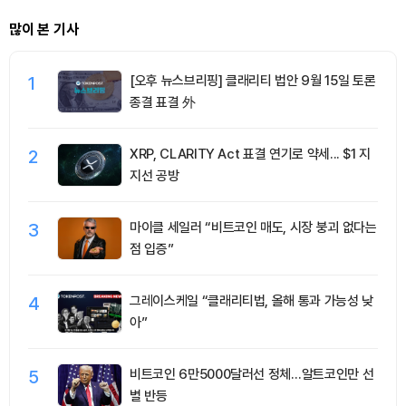
많이 본 기사
1
[오후 뉴스브리핑] 클래리티 법안 9월 15일 토론
종결 표결 外
2
XRP, CLARITY Act 표결 연기로 약세... $1 지
지선 공방
3
마이클 세일러 “비트코인 매도, 시장 붕괴 없다는
점 입증”
4
그레이스케일 “클래리티법, 올해 통과 가능성 낮
아”
5
비트코인 6만5000달러선 정체…알트코인만 선
별 반등