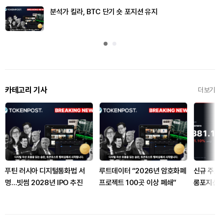
분석가 킬라, BTC 단기 숏 포지션 유지
카테고리 기사
더보기
푸틴 러시아 디지털통화법 서
루트데이터 “2026년 암호화폐
신규 주소
명…빗썸 2028년 IPO 추진
프로젝트 100곳 이상 폐쇄”
롱포지션