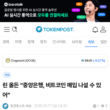
XRP (XRP)
₩
1,463
(-0.19%)
Solana (SOL)
₩
107,904
(+1.59%)
TRON (TRX)
₩
464.4
(+0.37%)
경제
마켓
정책
정치
인사이트
브리핑
속보
일반
Hyperliquid (HYPE)
₩
76,741
(+0.19%)
Dogecoin (DOGE)
₩
99.01
(-0.27%)
Bitcoin (BTC)
₩
91,753,546
(+0.31%)
속보
린 올든 “중앙은행, 비트코인 매입 나설 수 있
어”
토큰포스트 속보
2026.05.17 (일) 04:33
2
1