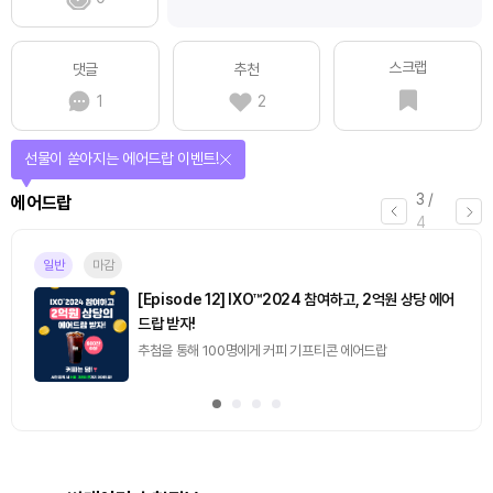
스크랩
댓글
추천
1
2
퀴즈풀고 선물 받자!
4
/
퀴즈
4
마감
[토큰포스트] 기사 퀴즈 658회차
2026.08.07 (금) ~ 2026.08.08 (토)