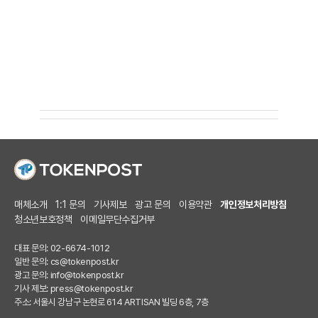
매체소개
1:1 문의
기사제보
광고 문의
이용약관
개인정보처리방침
청소년보호정책
이메일무단수집거부
대표 문의: 02-6674-1012
일반 문의:
cs@tokenpost.kr
광고 문의:
info@tokenpost.kr
기사 제보:
press@tokenpost.kr
주소: 서울시 강남구 논현로 614 ARTISAN 빌딩 6층, 7층