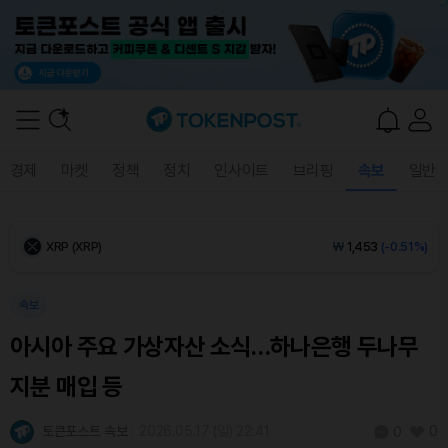
Ethereum (ETH)
₩
2,702,209
(-0.08%)
Tether USDt (USDT)
₩
1,408
(0.00%)
BNB (BNB)
₩
852,010
(+0.12%)
경제
마켓
정책
정치
인사이트
브리핑
속보
일반
USDC (USDC)
₩
1,409
(0.00%)
XRP (XRP)
₩
1,453
(-0.51%)
Solana (SOL)
₩
107,903
(+0.15%)
속보
아시아 주요 가상자산 소식…하나은행 두나무
TRON (TRX)
₩
466.9
(+0.63%)
지분 매입 등
Hyperliquid (HYPE)
₩
76,773
(-0.23%)
토큰포스트 속보
2026.05.17 (일) 22:41
0
0
Dogecoin (DOGE)
₩
98.53
(-0.30%)