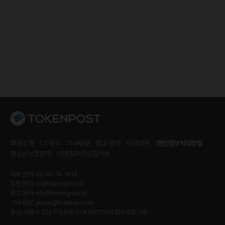
매체소개
1:1 문의
기사제보
광고 문의
이용약관
개인정보처리방침
청소년보호정책
이메일무단수집거부
대표 문의: 02-6674-1012
일반 문의:
cs@tokenpost.kr
광고 문의:
info@tokenpost.kr
기사 제보:
press@tokenpost.kr
주소: 서울시 강남구 논현로 614 ARTISAN 빌딩 6층, 7층