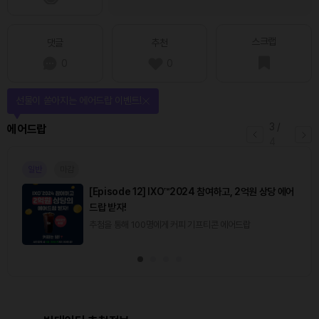
스크랩
댓글
추천
0
0
퀴즈풀고 선물 받자!
4
/
퀴즈
4
진행중
[토큰포스트] 기사 퀴즈 660회차
2026.08.10 (월) ~ 2026.08.11 (화)