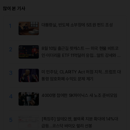
많이 본 기사
1
대통령실, 반도체 소부장에 5조원 펀드 조성
2
8월 10일 출근길 팟캐스트 — 미국 현물 비트코
인·이더리움 ETF 11억달러 유입…알트 강세와 숏
청산 동반
3
미 민주당, CLARITY Act 허점 지적…트럼프 대
통령 암호화폐 수익도 문제 제기
4
4000명 참여한 SK하이닉스 새 노조 준비모임
5
[특징주] 알테오젠, 블랙록 지분 확대에 14%대
급등…코스닥 바이오 랠리 선봉