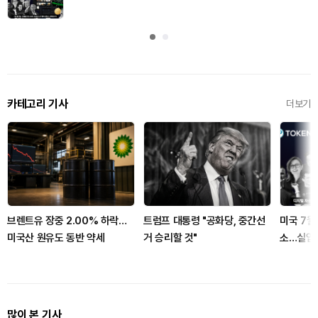
카테고리 기사
더보기
브렌트유 장중 2.00% 하락…
트럼프 대통령 "공화당, 중간선
미국 7월
미국산 원유도 동반 약세
거 승리할 것"
소…실업률
많이 본 기사