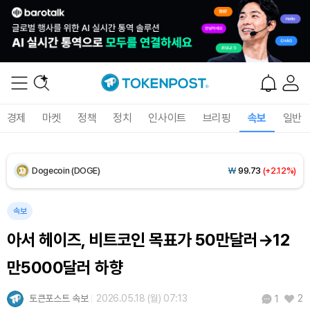
XRP (XRP)
₩
1,478
(-0.70%)
Solana (SOL)
₩
105,173
(+1.25%)
TRON (TRX)
₩
466.7
(+0.20%)
경제
마켓
정책
정치
인사이트
브리핑
속보
일반
Hyperliquid (HYPE)
₩
80,590
(+3.26%)
Dogecoin (DOGE)
₩
99.73
(+2.12%)
Bitcoin (BTC)
₩
92,901,962
(+1.53%)
속보
아서 헤이즈, 비트코인 목표가 50만달러→12
만5000달러 하향
토큰포스트 속보
2026.05.18 (월) 07:13
2
1