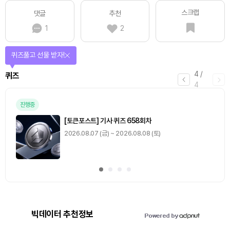
스크랩
댓글
추천
1
2
퀴즈풀고 선물 받자!
4
/
퀴즈
4
진행중
[토큰포스트] 기사 퀴즈 658회차
2026.08.07 (금) ~ 2026.08.08 (토)
빅데이터 추천정보