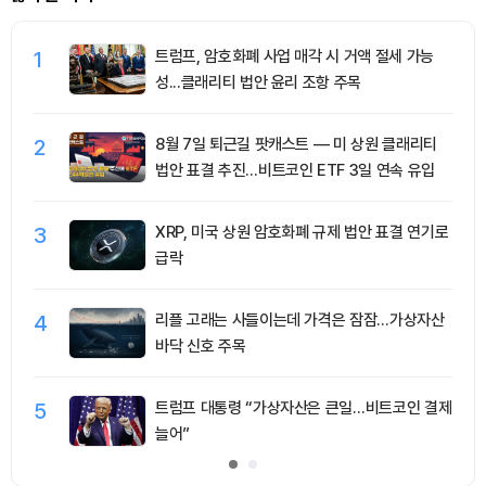
1
트럼프, 암호화폐 사업 매각 시 거액 절세 가능
성...클래리티 법안 윤리 조항 주목
2
8월 7일 퇴근길 팟캐스트 — 미 상원 클래리티
법안 표결 추진…비트코인 ETF 3일 연속 유입
3
XRP, 미국 상원 암호화폐 규제 법안 표결 연기로
급락
4
리플 고래는 사들이는데 가격은 잠잠…가상자산
바닥 신호 주목
5
트럼프 대통령 “가상자산은 큰일…비트코인 결제
늘어”