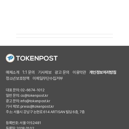
매체소개
1:1 문의
기사제보
광고 문의
이용약관
개인정보처리방침
청소년보호정책
이메일무단수집거부
대표 문의: 02-6674-1012
일반 문의:
cs@tokenpost.kr
광고 문의:
info@tokenpost.kr
기사 제보:
press@tokenpost.kr
주소: 서울시 강남구 논현로 614 ARTISAN 빌딩 6층, 7층
등록번호: 서울 아 52481
등록일: 2018.01.02