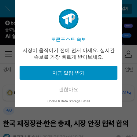
BNB (BNB)
₩
843,288
(-1.42%)
앱에서 매일 편하게 확인하세요
앱 열기
USDC (USDC)
₩
1,422
(0.00%)
XRP (XRP)
₩
1,491
(-2.31%)
토큰포스트 속보
Solana (SOL)
₩
104,543
(-0.85%)
시장이 움직이기 전에 먼저 아세요. 실시간
속보를 가장 빠르게 받아보세요.
TRON (TRX)
₩
466.8
(+0.47%)
경제
마켓
정책
정치
인사이트
브리핑
속보
일반
지금 알림 받기
Hyperliquid (HYPE)
₩
80,131
(+0.79%)
괜찮아요
Dogecoin (DOGE)
₩
99.07
(-0.81%)
Cookie & Data Storage Detail
Bitcoin (BTC)
₩
91,731,663
(+0.18%)
속보
한국 재정장관·한은 총재, 시장 안정 협력 합의