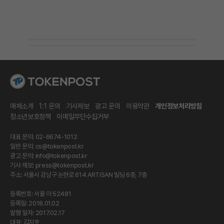
매체소개
1:1 문의
기사제보
광고 문의
이용약관
개인정보처리방침
청소년보호정책
이메일무단수집거부
대표 문의: 02-6674-1012
일반 문의:
cs@tokenpost.kr
광고 문의:
info@tokenpost.kr
기사 제보:
press@tokenpost.kr
주소: 서울시 강남구 논현로 614 ARTISAN 빌딩 6층, 7층
등록번호: 서울 아 52481
등록일: 2018.01.02
발행 일자: 2017.02.17
대표: 김지호