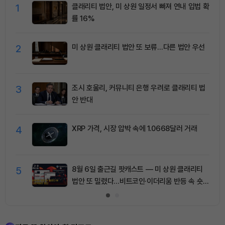
1
클래리티 법안, 미 상원 일정서 빠져 연내 입법 확
률 16%
2
미 상원 클래리티 법안 또 보류…다른 법안 우선
3
조시 호울리, 커뮤니티 은행 우려로 클래리티 법
안 반대
4
XRP 가격, 시장 압박 속에 1.0668달러 거래
5
8월 6일 출근길 팟캐스트 — 미 상원 클래리티
법안 또 밀렸다…비트코인·이더리움 반등 속 숏
청산 2.35억달러