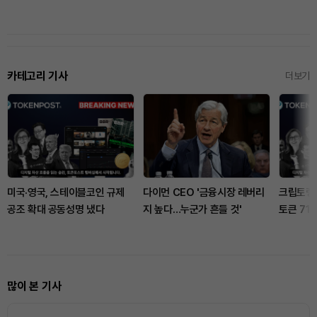
카테고리 기사
더보기
미국·영국, 스테이블코인 규제
다이먼 CEO '금융시장 레버리
크립토랭크
공조 확대 공동성명 냈다
지 높다…누군가 흔들 것'
토큰 71.
많이 본 기사