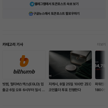
텔레그램에서 토큰포스트 속보 보기
구글뉴스에서 토큰포스트 팔로우하기
카테고리 기사
더보기
빗썸, 멀티버스엑스(EGLD) 입
지캐시, 8월 25일 100만 ZEC
파워컴퓨
출금 6일 오후 6시부터 일시 중
코인홀더 투표 진행한다
1800만
지
했다