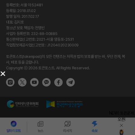
등록번호: 서울 아 52481
등록일: 2018.01.02
발행 일자: 2017.02.17
대표: 김지호
청소년 보호 책임자: 전영빈
사업자 등록번호: 232-88-00885
통신판매업신고번호: 2021-서울 영등포-2531
직업정보제공사업신고번호 : J1204020230009
토큰포스트(tokenpost)의 모든 컨텐츠는 저작권 법의 보호를 받는 바, 무단 전재, 복
사, 배포 등을 금합니다.
Copyright ⓒ 2026 토큰포스트. All Rights Reserved.
NEW! 토큰운세
오픈!
알파리포트
뉴스
리서치
속보