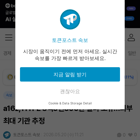
XRP (XRP)
₩
1,487
(-1.59%)
Solana (SOL)
₩
104,296
(-0.87%)
토큰포스트 속보
TRON (TRX)
₩
465.3
(-0.31%)
시장이 움직이기 전에 먼저 아세요. 실시간
경제
마켓
정책
정치
인사이트
브리핑
속보
일반
속보를 가장 빠르게 받아보세요.
Hyperliquid (HYPE)
₩
78,997
(-2.95%)
지금 알림 받기
Dogecoin (DOGE)
₩
98.13
(-1.11%)
괜찮아요
Bitcoin (BTC)
₩
91,805,510
(+0.83%)
속보
Cookie & Data Storage Detail
a16z, HYPE 3억5천600만 달러 보유…외부
최대 기관 추정
토큰포스트 속보
2026.05.20 (수) 11:21
0
0