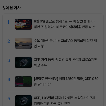
많이 본 기사
1
8월 6일 출근길 팟캐스트 — 미 상원 클래리티
법안 또 밀렸다…비트코인·이더리움 반등 속 숏
청산 2.35억달러
2
주요 해운사들, 이란 호르무즈 통행료에 유엔 개
입 요청
3
XRP 가격 등락 속 유럽 규제 완성과 크로스체인
확장 주목
4
[크립토 인앤아웃] 이더 1250만 달러, XRP 950
만 달러 이탈
5
XRP, 1.06달러 지지선 아래로 추락할까? 규제
입법과 기관 자금 유입 관건