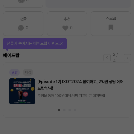
스크랩
댓글
추천
0
0
퀴즈풀고 선물 받자!
4
/
퀴즈
4
진행중
[토큰포스트] 기사 퀴즈 657회차
2026.08.06 (목) ~ 2026.08.07 (금)