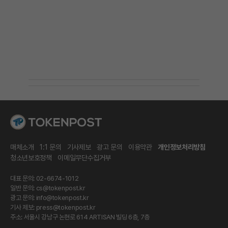
매체소개
1:1 문의
기사제보
광고 문의
이용약관
개인정보처리방침
청소년보호정책
이메일무단수집거부
대표 문의: 02-6674-1012
일반 문의:
cs@tokenpost.kr
광고 문의:
info@tokenpost.kr
기사 제보:
press@tokenpost.kr
주소: 서울시 강남구 논현로 614 ARTISAN 빌딩 6층, 7층