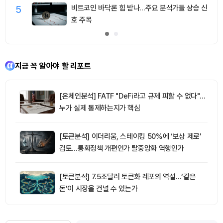
5
비트코인 바닥론 힘 받나…주요 분석가들 상승 신
호 주목
지금 꼭 알아야 할 리포트
[온체인분석] FATF "DeFi라고 규제 피할 수 없다"…
누가 실제 통제하는지가 핵심
[토큰분석] 이더리움, 스테이킹 50%에 ‘보상 제로’
검토…통화정책 개편인가 탈중앙화 역행인가
[토큰분석] 7.5조달러 토큰화 레포의 역설…‘같은
돈’이 시장을 건널 수 있는가