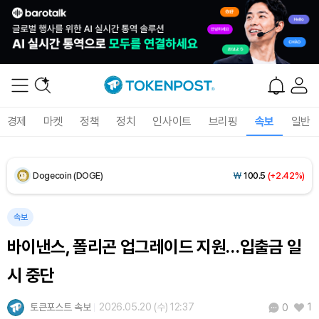
XRP (XRP)
₩
1,470
(+1.65%)
Solana (SOL)
₩
107,330
(+3.51%)
TRON (TRX)
₩
462.3
(+0.17%)
경제
마켓
정책
정치
인사이트
브리핑
속보
일반
Hyperliquid (HYPE)
₩
76,973
(-2.16%)
Dogecoin (DOGE)
₩
100.5
(+2.42%)
Bitcoin (BTC)
₩
91,598,335
(+0.21%)
속보
바이낸스, 폴리곤 업그레이드 지원…입출금 일
시 중단
토큰포스트 속보
2026.05.20 (수) 12:37
1
0