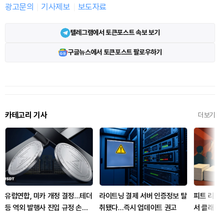
광고문의
기사제보
보도자료
텔레그램에서 토큰포스트 속보 보기
구글뉴스에서 토큰포스트 팔로우하기
카테고리 기사
더보기
유럽연합, 미카 개정 결정…테더
라이트닝 결제 서버 인증정보 탈
피트 리조
등 역외 발행사 진입 규정 손본
취됐다…즉시 업데이트 권고
서 클래리
다