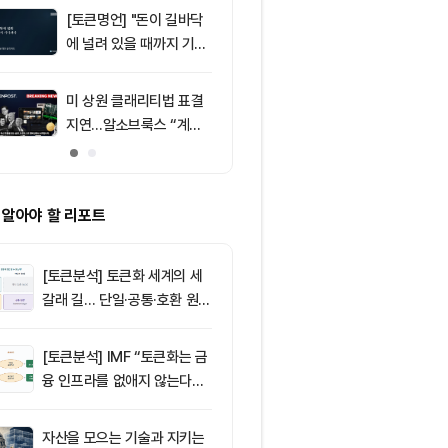
[토큰명언] "돈이 길바닥
9
뉴욕증시, 부
에 널려 있을 때까지 기다
표에 엇갈린 반
려라" ㅡ Day 144
강세
미 상원 클래리티법 표결
10
솔라나(SOL)
지연…알소브룩스 “계속
시장 활기와 
추진”
그레이드로 주
 알아야 할 리포트
[토큰분석] 토큰화 세계의 세
갈래 길… 단일·공통·호환 원장
이 가르는 ‘원자적 결제’의 운
명
[토큰분석] IMF “토큰화는 금
융 인프라를 없애지 않는다…
‘하이브리드 FMI’로 재편할
뿐”
자산을 모으는 기술과 지키는