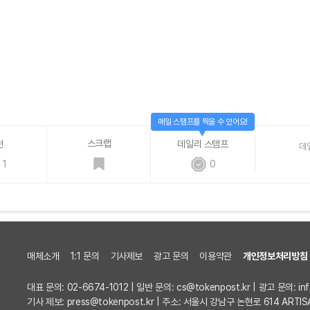
매일 스탬프를 찍을 수 있어요!
스크랩
천
데일리 스탬프
데
1
0
매체소개
1:1 문의
기사제보
광고 문의
이용약관
개인정보처리방침
대표 문의: 02-6674-1012 | 일반 문의:
cs@tokenpost.kr
| 광고 문의:
in
기사 제보:
press@tokenpost.kr
| 주소: 서울시 강남구 논현로 614 ARTIS