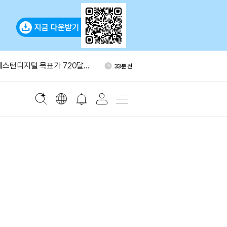
베이스 프라임서 3만 ETH 인
1시간 전
만달러 규모
웨스턴디지털 목표가 720달러
33분 전
지 생성 모델 ‘이매진 이미지
47분 전
만달러 초과 일부 암호화폐 송
57분 전
4시간 지연
 마스코인 FDV 예측 이벤트
59분 전
베이스 프라임서 3만 ETH 인
1시간 전
만달러 규모
웨스턴디지털 목표가 720달러
33분 전