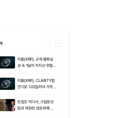
사
리플(XRP), 규제 불확실
6
삼성전자·SK
성 속 1달러 지지선 위협
버리지 ETF 상
받아
도전인가, 절
가?
리플(XRP), CLARITY법
7
[토큰운세] 20
연기로 1.02달러대 가격
8일 띠별 토큰
방어 중
트럼프 미디어, 크립토닷
8
트럼프 미디어
컴과 예정된 암호화폐 계
(CRO) 딜 접
약 철회
병에 집중