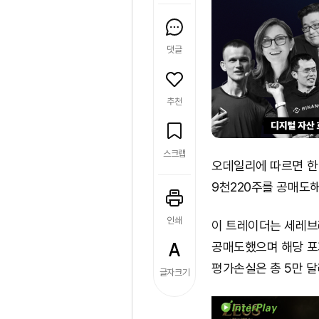
댓글
추천
스크랩
오데일리에 따르면 한
9천220주를 공매도해
인쇄
이 트레이더는 세레브
공매도했으며 해당 포지
평가손실은 총 5만 달
글자크기