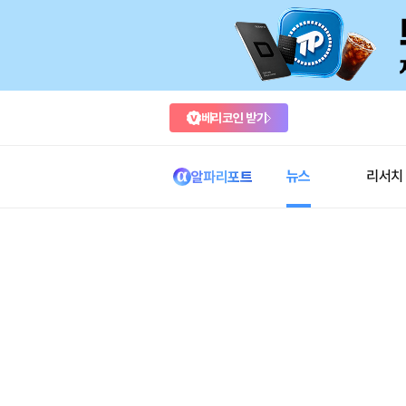
베리코인 받기
뉴스
리서치
알파리포트