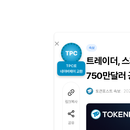
속보
트레이더, 
TPC로
네이버페이 교환
750만달러
토큰포스트 속보
202
링크복사
공유