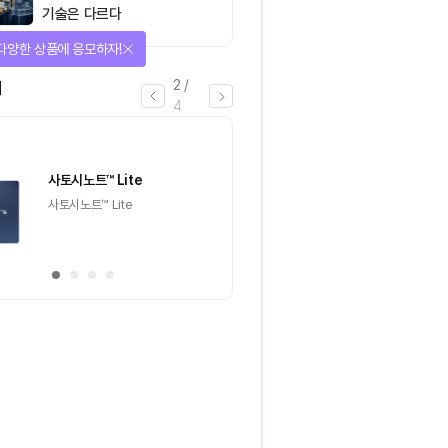
기술은 다르다
다양한 상품에 응모하자!
2
/
어
4
1명
사토시노트™ Lite
크리스피크림도넛 
하프더즌
사토시노트™ Lite
크리스피크림도넛 어
하프더즌