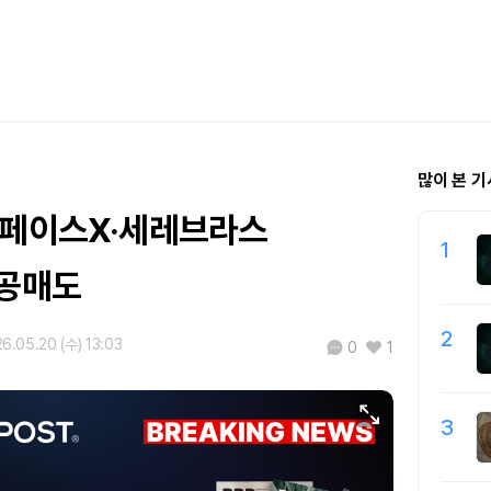
많이 본 기
스페이스X·세레브라스
1
 공매도
2
6.05.20 (수) 13:03
0
1
3