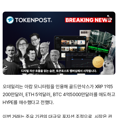
Solana (SOL)
₩
104,739
(+0.65%)
TRON (TRX)
₩
466.1
(+0.12%)
Hyperliquid (HYPE)
₩
77,400
(-3.19%)
Dogecoin (DOGE)
₩
99.37
(+1.13%)
Bitcoin (BTC)
₩
92,344,644
(+0.49%)
오데일리는 아캄 모니터링을 인용해 골드만삭스가 XRP 1억5
200만달러, ETH 5억달러, BTC 4억5000만달러를 매도하고
HYPE를 매수했다고 전했다.
이번 거래는 주요 기관의 대규모 포지션 조정으로, 시장은 관