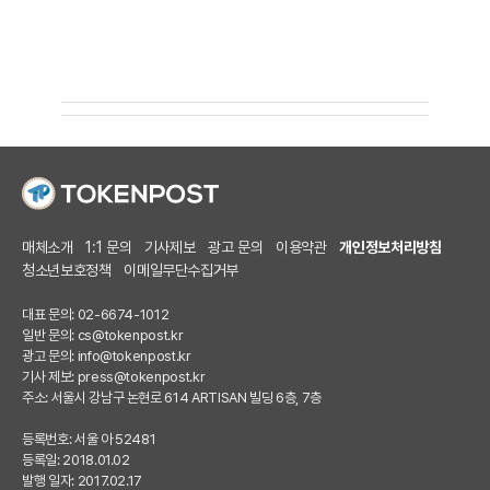
매체소개
1:1 문의
기사제보
광고 문의
이용약관
개인정보처리방침
청소년보호정책
이메일무단수집거부
대표 문의: 02-6674-1012
일반 문의:
cs@tokenpost.kr
광고 문의:
info@tokenpost.kr
기사 제보:
press@tokenpost.kr
주소: 서울시 강남구 논현로 614 ARTISAN 빌딩 6층, 7층
등록번호: 서울 아 52481
등록일: 2018.01.02
발행 일자: 2017.02.17