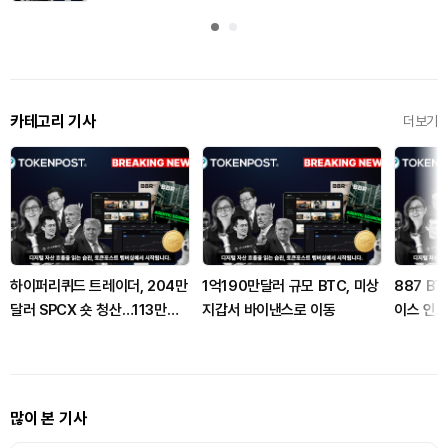
카테고리 기사
더보기
하이퍼리퀴드 트레이더, 204만
1억190만달러 규모 BTC, 미상
887 B
달러 SPCX 숏 청산…113만달
지갑서 바이낸스로 이동
이스 인
러 수익
많이 본 기사