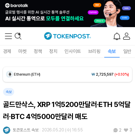
Dogecoin (DOGE)
₩
99.37
(+1.13%)
경제
마켓
정책
정치
인사이트
브리핑
속보
일반
Bitcoin (BTC)
₩
92,344,644
(+0.49%)
Ethereum (ETH)
₩
2,725,597
(+0.10%)
Tether USDt (USDT)
₩
1,424
(+0.01%)
속보
골드만삭스, XRP 1억5200만달러·ETH 5억달
BNB (BNB)
₩
843,465
(+0.03%)
러·BTC 4억5000만달러 매도
USDC (USDC)
₩
1,425
(0.00%)
토큰포스트 속보
2026.05.20 (수) 16:55
3
2
XRP (XRP)
₩
1,454
(-1.97%)