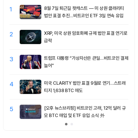
1
8월 7일 퇴근길 팟캐스트 — 미 상원 클래리티
법안 표결 추진…비트코인 ETF 3일 연속 유입
2
XRP, 미국 상원 암호화폐 규제 법안 표결 연기로
급락
3
트럼프 대통령 “가상자산은 큰일…비트코인 결제
늘어”
4
미국 CLARITY 법안 표결 9월로 연기…스트래
티지 1,638 BTC 매도
5
[오후 뉴스브리핑] 비트코인 고래, 12억 달러 규
모 BTC 매입 및 ETF 유입 소식 外