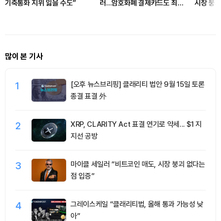
기축통화 지위 잃을 수도”
러…암호화폐 결제카드도 최고
시장 붕괴
치
많이 본 기사
1
[오후 뉴스브리핑] 클래리티 법안 9월 15일 토론
종결 표결 外
2
XRP, CLARITY Act 표결 연기로 약세... $1 지
지선 공방
3
마이클 세일러 “비트코인 매도, 시장 붕괴 없다는
점 입증”
4
그레이스케일 “클래리티법, 올해 통과 가능성 낮
아”