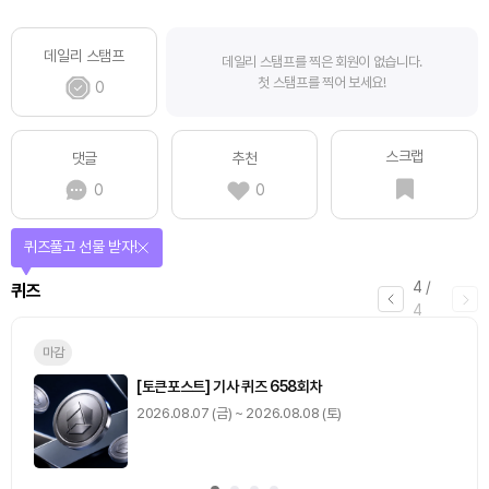
데일리 스탬프
데일리 스탬프를 찍은 회원이 없습니다.
첫 스탬프를 찍어 보세요!
0
스크랩
댓글
추천
0
0
퀴즈풀고 선물 받자!
4
/
퀴즈
4
마감
[토큰포스트] 기사 퀴즈 658회차
2026.08.07 (금) ~ 2026.08.08 (토)