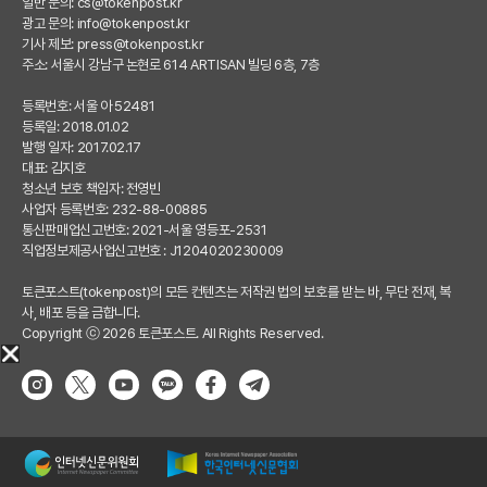
일반 문의:
cs@tokenpost.kr
광고 문의:
info@tokenpost.kr
기사 제보:
press@tokenpost.kr
주소: 서울시 강남구 논현로 614 ARTISAN 빌딩 6층, 7층
등록번호: 서울 아 52481
등록일: 2018.01.02
발행 일자: 2017.02.17
대표: 김지호
청소년 보호 책임자: 전영빈
사업자 등록번호: 232-88-00885
통신판매업신고번호: 2021-서울 영등포-2531
직업정보제공사업신고번호 : J1204020230009
토큰포스트(tokenpost)의 모든 컨텐츠는 저작권 법의 보호를 받는 바, 무단 전재, 복
사, 배포 등을 금합니다.
Copyright ⓒ 2026 토큰포스트. All Rights Reserved.