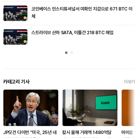
코인베이스 인스티튜셔널서 미확인 지갑으로 671 BTC 이
체
스트라이브 산하 SATA, 이틀간 218 BTC 매입
카테고리 기사
더보기
JP모건 다이먼 “미국, 25년 내
칼시 올해 거래액 1480억달
마이클 세