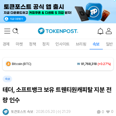
Solana (SOL)
₩
107,876
(+1.36%)
TRON (TRX)
₩
464.4
(+0.44%)
Hyperliquid (HYPE)
₩
76,847
(+0.30%)
경제
마켓
정책
정치
인사이트
브리핑
속보
일반
Dogecoin (DOGE)
₩
99.05
(-0.17%)
Bitcoin (BTC)
₩
91,768,318
(+0.27%)
속보
테더, 소프트뱅크 보유 트웬티원캐피탈 지분 전
량 인수
토큰포스트 속보
2026.05.20 (수) 21:29
0
0