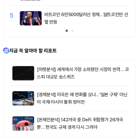
5
비트코인 6만5000달러선 정체…알트코인만 선
별 반등
지금 꼭 알아야 할 리포트
[마켓분석] 세계에서 가장 소외됐던 시장의 반격… 코
스피 대규모 숏스퀴즈
[경제분석] 미국은 왜 엔화를 샀나…‘일본 구제’ 아닌
미 국채·아시아 통화 방어전
[온체인분석] 142개국 중 DeFi 위험평가 26개국
뿐… 한국도 규제 경계 다시 그려야