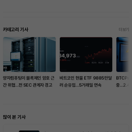
카테고리 기사
더보기
양자컴퓨팅이 블록체인 암호 근
비트코인 현물 ETF 9885만달
BTCPa
간 위협…전 SEC 관계자 경고
러 순유입…5거래일 연속
중…2.4
고
많이 본 기사