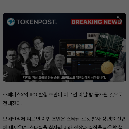
XRP (XRP)
₩
1,457
(+1.37%)
Solana (SOL)
₩
105,026
(+2.79%)
TRON (TRX)
₩
460.8
(-0.02%)
Hyperliquid (HYPE)
₩
76,471
(-1.66%)
Dogecoin (DOGE)
₩
98.65
(+1.60%)
스페이스X의 IPO 발행 초안이 이르면 이날 밤 공개될 것으로
전해졌다.
오데일리에 따르면 이번 초안은 스타십 로켓 발사 장면을 전면
에 내세우며, 스타십을 회사의 미래 성장과 실적을 좌우할 핵