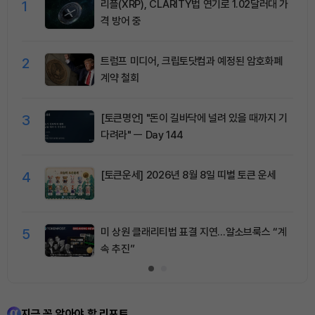
1
리플(XRP), CLARITY법 연기로 1.02달러대 가
격 방어 중
2
트럼프 미디어, 크립토닷컴과 예정된 암호화폐
계약 철회
3
[토큰명언] "돈이 길바닥에 널려 있을 때까지 기
다려라" ㅡ Day 144
4
[토큰운세] 2026년 8월 8일 띠별 토큰 운세
5
미 상원 클래리티법 표결 지연…알소브룩스 “계
속 추진”
지금 꼭 알아야 할 리포트