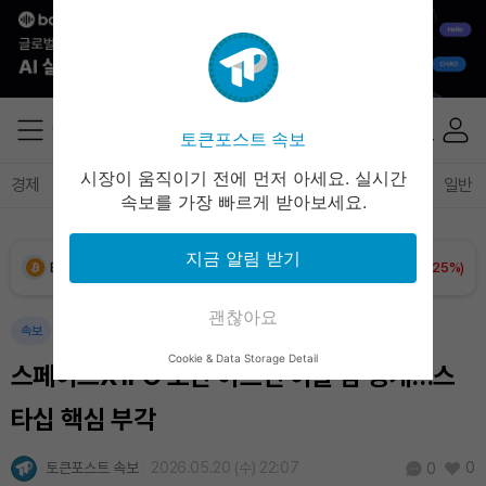
토큰포스트 속보
시장이 움직이기 전에 먼저 아세요. 실시간
경제
마켓
정책
정치
인사이트
브리핑
속보
일반
속보를 가장 빠르게 받아보세요.
지금 알림 받기
Bitcoin (BTC)
₩
91,465,061
(+1.25%)
괜찮아요
Ethereum (ETH)
₩
2,697,627
(+1.17%)
속보
Cookie & Data Storage Detail
스페이스X IPO 초안 이르면 이날 밤 공개…스
Tether USDt (USDT)
₩
1,407
(+0.03%)
타십 핵심 부각
BNB (BNB)
₩
835,230
(+1.09%)
토큰포스트 속보
2026.05.20 (수) 22:07
0
0
USDC (USDC)
₩
1,408
(+0.01%)