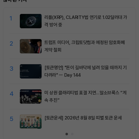
1
리플(XRP), CLARITY법 연기로 1.02달러대 가
격 방어 중
2
트럼프 미디어, 크립토닷컴과 예정된 암호화폐
계약 철회
3
[토큰명언] "돈이 길바닥에 널려 있을 때까지 기
다려라" ㅡ Day 144
4
미 상원 클래리티법 표결 지연…알소브룩스 “계
속 추진”
5
[토큰운세] 2026년 8월 8일 띠별 토큰 운세