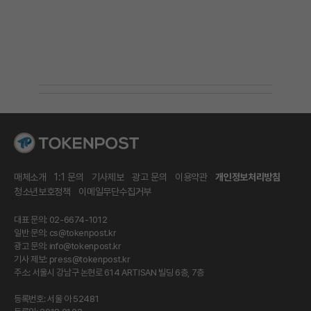
매체소개
1:1 문의
기사제보
광고 문의
이용약관
개인정보처리방침
청소년보호정책
이메일무단수집거부
대표 문의: 02-6674-1012
일반 문의:
cs@tokenpost.kr
광고 문의:
info@tokenpost.kr
기사 제보:
press@tokenpost.kr
주소: 서울시 강남구 논현로 614 ARTISAN 빌딩 6층, 7층
등록번호: 서울 아 52481