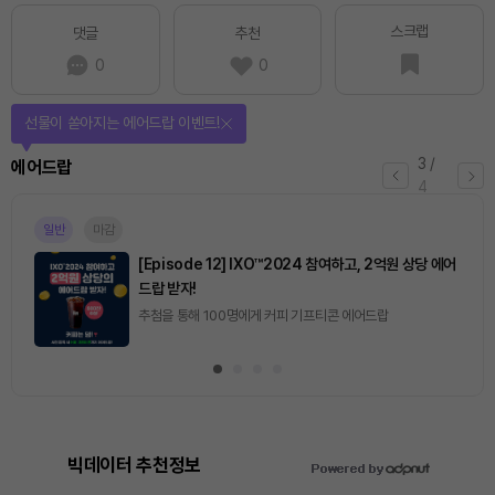
스크랩
댓글
추천
0
0
선물이 쏟아지는 에어드랍 이벤트!
3
/
에어드랍
4
일반
마감
[Episode 12] IXO™2024 참여하고, 2억원 상당 에어
드랍 받자!
추첨을 통해 100명에게 커피 기프티콘 에어드랍
빅데이터 추천정보