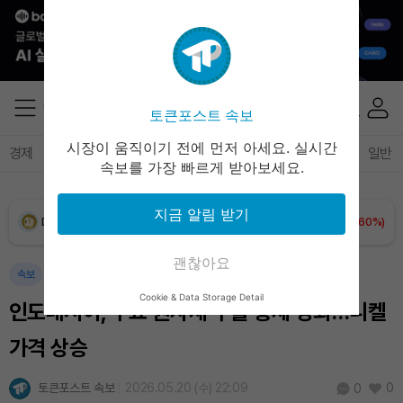
XRP (XRP)
₩
1,457
(+1.37%)
Solana (SOL)
₩
105,026
(+2.79%)
토큰포스트 속보
TRON (TRX)
₩
460.8
(-0.02%)
시장이 움직이기 전에 먼저 아세요. 실시간
경제
마켓
정책
정치
인사이트
브리핑
속보
일반
속보를 가장 빠르게 받아보세요.
Hyperliquid (HYPE)
₩
76,471
(-1.66%)
지금 알림 받기
Dogecoin (DOGE)
₩
98.65
(+1.60%)
괜찮아요
Bitcoin (BTC)
₩
91,465,061
(+1.25%)
속보
Cookie & Data Storage Detail
인도네시아, 주요 원자재 수출 통제 강화…니켈
가격 상승
토큰포스트 속보
2026.05.20 (수) 22:09
0
0