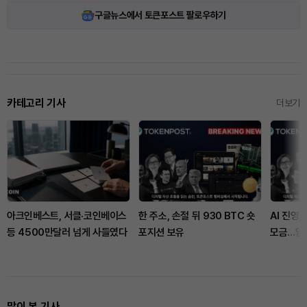
구글뉴스에서 토큰포스트 팔로우하기
카테고리 기사
더보기
아크인베스트, 서클·코인베이스
한 주소, 손절 뒤 930 BTC 숏
AI 진영,
등 4500만달러 넘게 사들였다
포지션 보유
모금…암
많이 본 기사