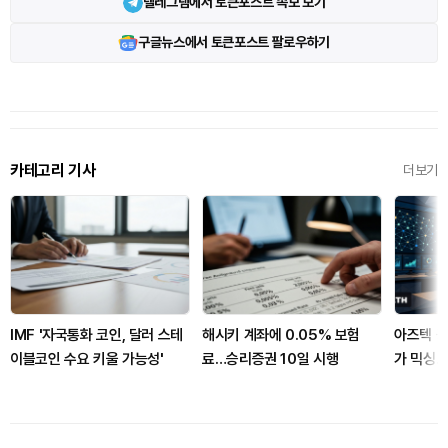
텔레그램에서 토큰포스트 속보 보기
구글뉴스에서 토큰포스트 팔로우하기
카테고리 기사
더보기
IMF '자국통화 코인, 달러 스테
해시키 계좌에 0.05% 보험
아즈텍 공
이블코인 수요 키울 가능성'
료…승리증권 10일 시행
가 믹싱…