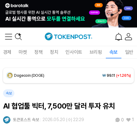
XRP (XRP)
₩
1,461
(+0.53%)
Solana (SOL)
₩
106,346
(+2.68%)
TRON (TRX)
₩
462.7
(+0.25%)
경제
마켓
정책
정치
인사이트
브리핑
속보
일반
Hyperliquid (HYPE)
₩
76,816
(-3.94%)
Dogecoin (DOGE)
₩
99.11
(+1.26%)
Bitcoin (BTC)
₩
91,400,945
(-0.07%)
속보
AI 협업툴 빅터, 7,500만 달러 투자 유치
토큰포스트 속보
2026.05.20 (수) 22:29
1
0