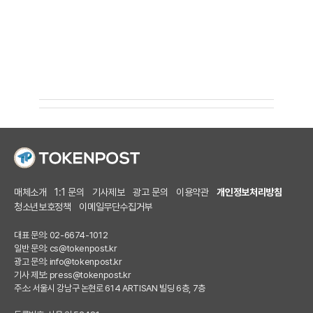
매체소개
1:1 문의
기사제보
광고 문의
이용약관
개인정보처리방침
청소년보호정책
이메일무단수집거부
대표 문의: 02-6674-1012
일반 문의:
cs@tokenpost.kr
광고 문의:
info@tokenpost.kr
기사 제보:
press@tokenpost.kr
주소: 서울시 강남구 논현로 614 ARTISAN 빌딩 6층, 7층