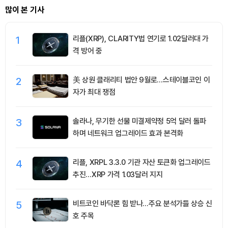
많이 본 기사
1
리플(XRP), CLARITY법 연기로 1.02달러대 가
격 방어 중
2
美 상원 클래리티 법안 9월로…스테이블코인 이
자가 최대 쟁점
3
솔라나, 무기한 선물 미결제약정 5억 달러 돌파
하며 네트워크 업그레이드 효과 본격화
4
리플, XRPL 3.3.0 기관 자산 토큰화 업그레이드
추진…XRP 가격 1.03달러 지지
5
비트코인 바닥론 힘 받나…주요 분석가들 상승 신
호 주목