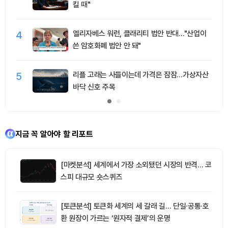
킬 때"
4
엘리자베스 워런, 클래리티 법안 반대…"산업이
쓴 암호화폐 법안 안 돼"
5
리플 고래는 사들이는데 가격은 잠잠…가상자산
바닥 신호 주목
지금 꼭 알아야 할 리포트
[마켓분석] 세계에서 가장 소외됐던 시장의 반격… 코
스피 대규모 숏스퀴즈
[토큰분석] 토큰화 세계의 세 갈래 길… 단일·공통·호
환 원장이 가르는 ‘원자적 결제’의 운명