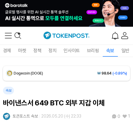
XRP (XRP)
₩
1,464
(-2.10%)
Solana (SOL)
₩
103,940
(-1.43%)
TRON (TRX)
₩
465.4
(-0.12%)
경제
마켓
정책
정치
인사이트
브리핑
속보
일반
Hyperliquid (HYPE)
₩
79,302
(-0.62%)
Dogecoin (DOGE)
₩
98.64
(-0.89%)
Bitcoin (BTC)
₩
91,694,058
(-0.77%)
속보
바이낸스서 649 BTC 외부 지갑 이체
토큰포스트 속보
2026.05.20 (수) 22:33
1
0