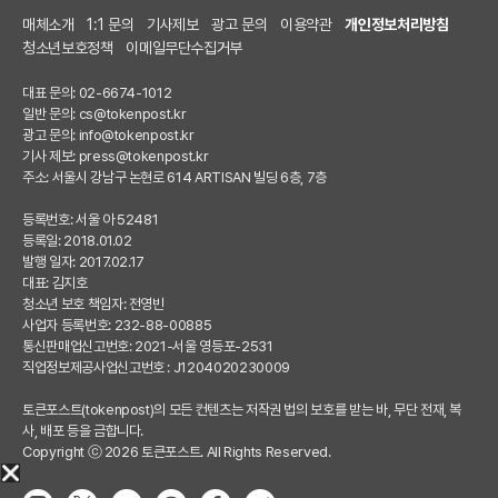
매체소개
1:1 문의
기사제보
광고 문의
이용약관
개인정보처리방침
청소년보호정책
이메일무단수집거부
대표 문의: 02-6674-1012
일반 문의:
cs@tokenpost.kr
광고 문의:
info@tokenpost.kr
기사 제보:
press@tokenpost.kr
주소: 서울시 강남구 논현로 614 ARTISAN 빌딩 6층, 7층
등록번호: 서울 아 52481
등록일: 2018.01.02
발행 일자: 2017.02.17
대표: 김지호
청소년 보호 책임자: 전영빈
사업자 등록번호: 232-88-00885
통신판매업신고번호: 2021-서울 영등포-2531
직업정보제공사업신고번호 : J1204020230009
토큰포스트(tokenpost)의 모든 컨텐츠는 저작권 법의 보호를 받는 바, 무단 전재, 복
사, 배포 등을 금합니다.
Copyright ⓒ 2026 토큰포스트. All Rights Reserved.