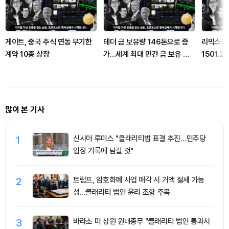
게이트, 중국 주식 연동 무기한
테더 금 보유량 146톤으로 증
리믹스포인
계약 10종 상장
가…세계 최대 민간 금 보유 기
1501.
관
12.44 
많이 본 기사
1
신시아 루미스 "클래리티법 표결 추진…민주당
입장 기록에 남길 것"
2
트럼프, 암호화폐 사업 매각 시 거액 절세 가능
성...클래리티 법안 윤리 조항 주목
3
바라소 미 상원 원내총무 "클래리티 법안 통과시