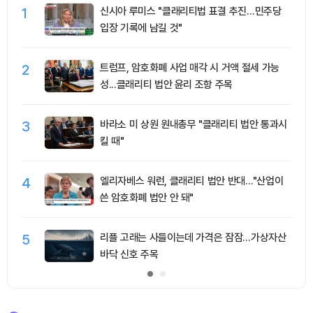
1
신시아 루미스 "클래리티법 표결 추진…민주당
입장 기록에 남길 것"
2
트럼프, 암호화폐 사업 매각 시 거액 절세 가능
성...클래리티 법안 윤리 조항 주목
3
바라소 미 상원 원내총무 "클래리티 법안 통과시
킬 때"
4
엘리자베스 워런, 클래리티 법안 반대…"산업이
쓴 암호화폐 법안 안 돼"
5
리플 고래는 사들이는데 가격은 잠잠…가상자산
바닥 신호 주목