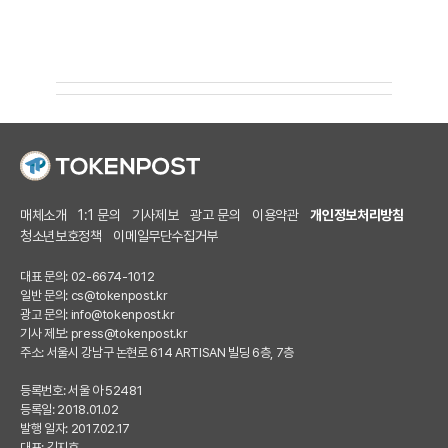
매체소개
1:1 문의
기사제보
광고 문의
이용약관
개인정보처리방침
청소년보호정책
이메일무단수집거부
대표 문의: 02-6674-1012
일반 문의:
cs@tokenpost.kr
광고 문의:
info@tokenpost.kr
기사 제보:
press@tokenpost.kr
주소: 서울시 강남구 논현로 614 ARTISAN 빌딩 6층, 7층
등록번호: 서울 아 52481
등록일: 2018.01.02
발행 일자: 2017.02.17
대표: 김지호