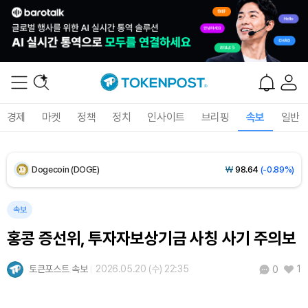
XRP (XRP)
₩
1,464
(-2.10%)
Solana (SOL)
₩
103,940
(-1.43%)
TRON (TRX)
₩
465.4
(-0.12%)
경제
마켓
정책
정치
인사이트
브리핑
속보
일반
Hyperliquid (HYPE)
₩
79,302
(-0.62%)
Dogecoin (DOGE)
₩
98.64
(-0.89%)
Bitcoin (BTC)
₩
91,694,058
(-0.77%)
속보
홍콩 증선위, 투자자보상기금 사칭 사기 주의보
토큰포스트 속보
2026.05.20 (수) 22:35
1
0