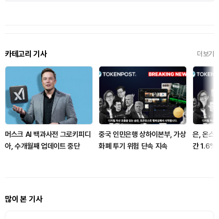
카테고리 기사
더보기
머스크 AI 백과사전 그로키피디
중국 인민은행 상하이본부, 가상
은, 온스
아, 수개월째 업데이트 중단
화폐 투기 위험 단속 지속
간 1.6%
많이 본 기사