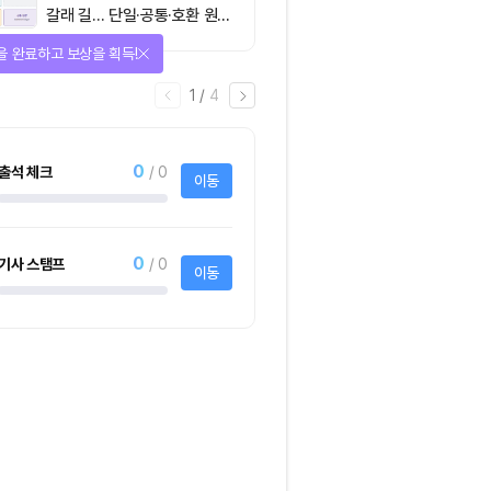
갈래 길… 단일·공통·호환 원장
이 가르는 ‘원자적 결제’의 운
을 완료하고 보상을 획득!
명
1
/
4
0
출석 체크
/ 0
이동
0
기사 스탬프
/ 0
이동