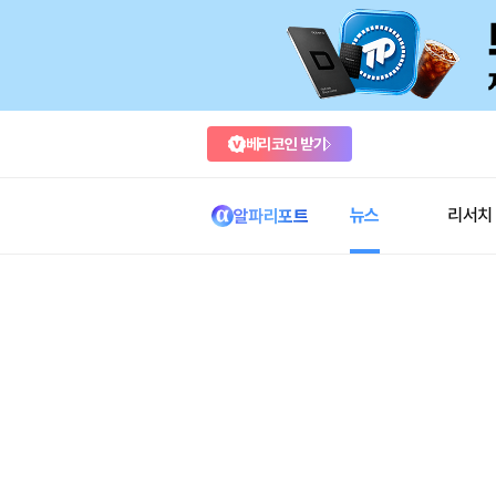
베리코인 받기
뉴스
리서치
알파리포트