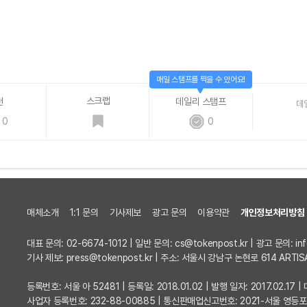
매일 스탬프를 찍을 수 있어요!
스크랩
천
데일리 스탬프
데
0
0
매체소개
1:1 문의
기사제보
광고 문의
이용약관
개인정보처리방침
대표 문의: 02-6674-1012 | 일반 문의:
cs@tokenpost.kr
| 광고 문의:
in
기사 제보:
press@tokenpost.kr
| 주소: 서울시 강남구 논현로 614 ARTIS
등록번호: 서울 아 52481 | 등록일: 2018.01.02 | 발행 일자: 2017.02.1
사업자 등록번호: 232-88-00885 | 통신판매업신고번호: 2021-서울 영등