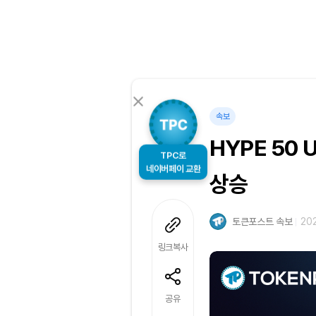
속보
HYPE 50
TPC로
상승
네이버페이 교환
토큰포스트 속보
202
링크복사
공유