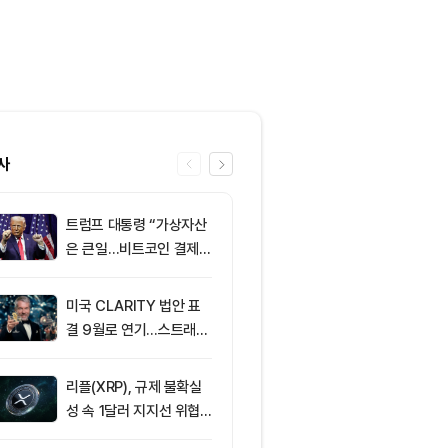
사
트럼프 대통령 “가상자산
6
XRPL 3.3.0
은 큰일…비트코인 결제
프라이버시 강
늘어”
P는 약세
미국 CLARITY 법안 표
7
미 상원 크립토
결 9월로 연기…스트래티
연…홍콩·싱가
지 1,638 BTC 매도
경쟁력 커지나
리플(XRP), 규제 불확실
8
美 상원, CLAR
성 속 1달러 지지선 위협
표결 연기…홍
받아
반사이익 주목