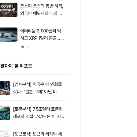
코스피·코스닥 동반 하락,
9
[자정 뉴스브리
외국인 매도세와 대외 불
인 고래 12억달
안 영향
TF 7.5억달러
이더리움 2,000달러 막
10
트럼프 미디어
히고 XRP 1달러 흔들…알
컴과 예정된 
트코인 선별 장세 강화
약 철회
 알아야 할 리포트
[경제분석] 미국은 왜 엔화를
샀나…‘일본 구제’ 아닌 미 국
채·아시아 통화 방어전
[토큰분석] 7.5조달러 토큰화
레포의 역설…‘같은 돈’이 시장
을 건널 수 있는가
[토큰분석] 토큰화 세계의 세