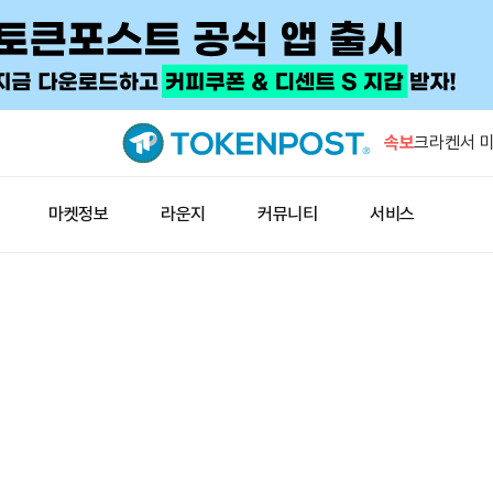
미확인 지갑
BTC 이체
속보
크라켄서 미
이동
엑스, 기존
마켓정보
라운지
커뮤니티
서비스
종료
잭 도시의 
입
미 증시, 
증가
미확인 지갑
BTC 이체
크라켄서 미
이동