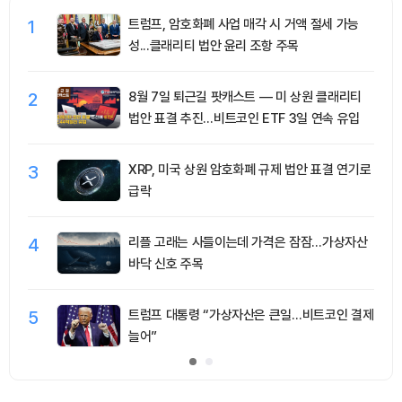
1
트럼프, 암호화폐 사업 매각 시 거액 절세 가능
성...클래리티 법안 윤리 조항 주목
2
8월 7일 퇴근길 팟캐스트 — 미 상원 클래리티
법안 표결 추진…비트코인 ETF 3일 연속 유입
3
XRP, 미국 상원 암호화폐 규제 법안 표결 연기로
급락
4
리플 고래는 사들이는데 가격은 잠잠…가상자산
바닥 신호 주목
5
트럼프 대통령 “가상자산은 큰일…비트코인 결제
늘어”