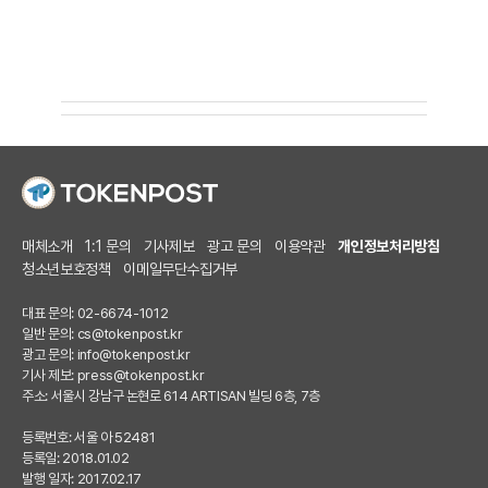
매체소개
1:1 문의
기사제보
광고 문의
이용약관
개인정보처리방침
청소년보호정책
이메일무단수집거부
대표 문의: 02-6674-1012
일반 문의:
cs@tokenpost.kr
광고 문의:
info@tokenpost.kr
기사 제보:
press@tokenpost.kr
주소: 서울시 강남구 논현로 614 ARTISAN 빌딩 6층, 7층
등록번호: 서울 아 52481
등록일: 2018.01.02
발행 일자: 2017.02.17