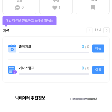
댓글
추천
0
1
매일 미션을 완료하고 보상을 획득!
1
/
4
미션
0
출석 체크
/ 0
이동
0
기사 스탬프
/ 0
이동
빅데이터 추천정보