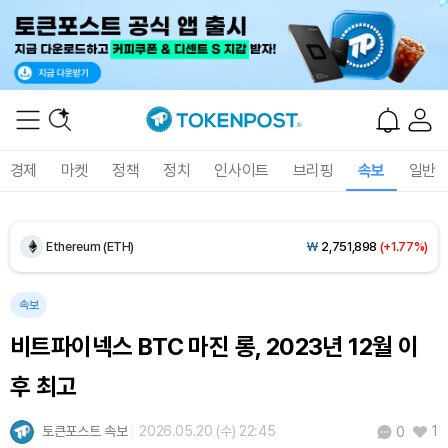
Dogecoin (DOGE)
₩
99.72
(+1.58%)
Bitcoin (BTC)
₩
92,970,798
(+1.38%)
경제
마켓
정책
정치
인사이트
브리핑
속보
일반
Ethereum (ETH)
₩
2,751,898
(+1.77%)
Tether USDt (USDT)
₩
1,424
(+0.03%)
속보
BNB (BNB)
₩
844,232
(-0.01%)
비트파이넥스 BTC 마진 롱, 2023년 12월 이
USDC (USDC)
₩
1,425
(-0.01%)
후 최고
XRP (XRP)
₩
1,478
(-0.82%)
토큰포스트 속보
2026.05.20 (수) 22:45
1
0