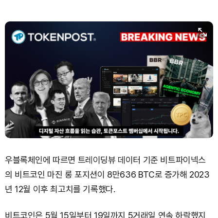
Solana (SOL)
₩
105,284
(+0.97%)
TRON (TRX)
₩
466.7
(+0.18%)
Hyperliquid (HYPE)
₩
80,745
(+3.16%)
Dogecoin (DOGE)
₩
99.72
(+1.58%)
Bitcoin (BTC)
₩
92,970,798
(+1.38%)
우블록체인에 따르면 트레이딩뷰 데이터 기준 비트파이넥스
의 비트코인 마진 롱 포지션이 8만636 BTC로 증가해 2023
년 12월 이후 최고치를 기록했다.
비트코인은 5월 15일부터 19일까지 5거래일 연속 하락했지