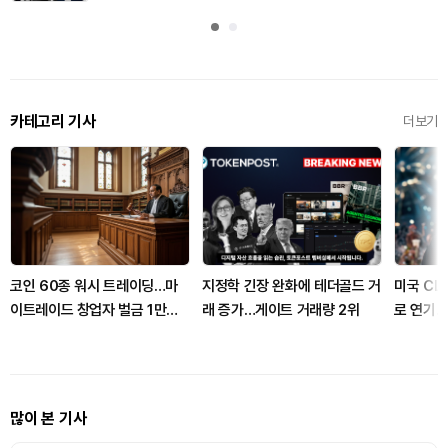
카테고리 기사
더보기
코인 60종 워시 트레이딩…마
지정학 긴장 완화에 테더골드 거
미국 CL
이트레이드 창업자 벌금 1만달
래 증가…게이트 거래량 2위
로 연기…
러
BTC 매
많이 본 기사