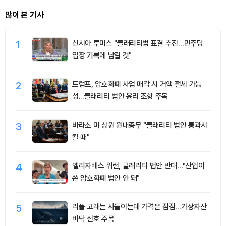
많이 본 기사
1
신시아 루미스 "클래리티법 표결 추진…민주당
입장 기록에 남길 것"
2
트럼프, 암호화폐 사업 매각 시 거액 절세 가능
성...클래리티 법안 윤리 조항 주목
3
바라소 미 상원 원내총무 "클래리티 법안 통과시
킬 때"
4
엘리자베스 워런, 클래리티 법안 반대…"산업이
쓴 암호화폐 법안 안 돼"
5
리플 고래는 사들이는데 가격은 잠잠…가상자산
바닥 신호 주목