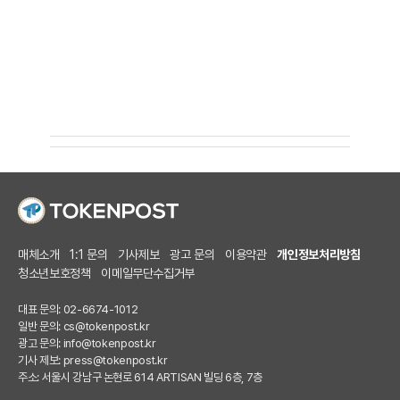
매체소개
1:1 문의
기사제보
광고 문의
이용약관
개인정보처리방침
청소년보호정책
이메일무단수집거부
대표 문의: 02-6674-1012
일반 문의:
cs@tokenpost.kr
광고 문의:
info@tokenpost.kr
기사 제보:
press@tokenpost.kr
주소: 서울시 강남구 논현로 614 ARTISAN 빌딩 6층, 7층