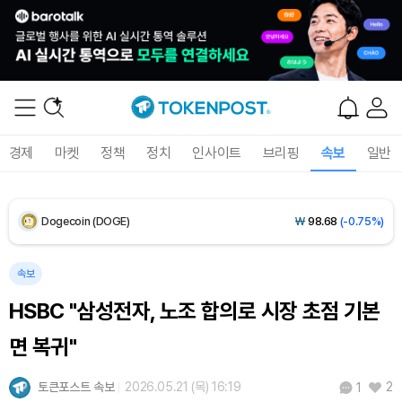
XRP (XRP)
₩
1,465
(-1.96%)
Solana (SOL)
₩
103,881
(-1.27%)
TRON (TRX)
₩
465.6
(-0.06%)
경제
마켓
정책
정치
인사이트
브리핑
속보
일반
Hyperliquid (HYPE)
₩
79,284
(-0.64%)
Dogecoin (DOGE)
₩
98.68
(-0.75%)
Bitcoin (BTC)
₩
91,710,743
(-0.56%)
속보
HSBC "삼성전자, 노조 합의로 시장 초점 기본
면 복귀"
토큰포스트 속보
2026.05.21 (목) 16:19
2
1