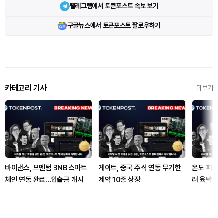
텔레그램에서 토큰포스트 속보 보기
구글뉴스에서 토큰포스트 팔로우하기
카테고리 기사
더보기
바이낸스, 모멘텀 BNB 스마트
게이트, 중국 주식 연동 무기한
온도 퍼프
체인 연동 완료…입출금 개시
계약 10종 상장
러 육박