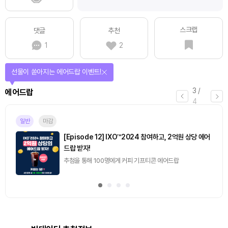
스크랩
댓글
추천
1
2
선물이 쏟아지는 에어드랍 이벤트!
3
/
에어드랍
4
일반
마감
[Episode 12] IXO™2024 참여하고, 2억원 상당 에어
드랍 받자!
추첨을 통해 100명에게 커피 기프티콘 에어드랍