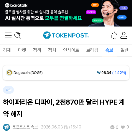
XRP (XRP)
₩
1,451
(-3.12%)
Solana (SOL)
₩
103,509
(-2.09%)
TRON (TRX)
₩
466.6
(+0.42%)
경제
마켓
정책
정치
인사이트
브리핑
속보
일반
Hyperliquid (HYPE)
₩
78,906
(-2.09%)
Dogecoin (DOGE)
₩
98.34
(-1.42%)
Bitcoin (BTC)
₩
91,433,354
(-1.15%)
속보
하이퍼리온 디파이, 2천870만 달러 HYPE 계
약 해지
토큰포스트 속보
2026.06.08 (월) 16:40
0
0