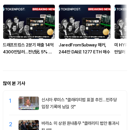
드래프트킹스 2분기 매출 14억
JaredFromSubway 해커,
미 HYPE
4300만달러…전년比 5% 감
244만 DAI로 1277 ETH 매수
만달러 
소
많이 본 기사
1
신시아 루미스 "클래리티법 표결 추진…민주당
입장 기록에 남길 것"
2
바라소 미 상원 원내총무 "클래리티 법안 통과시