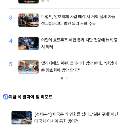
킬 때"
3
트럼프, 암호화폐 사업 매각 시 거액 절세 가능
성...클래리티 법안 윤리 조항 주목
4
이란의 호르무즈 해협 통과 차단 전망에 뉴욕 증
시 약세
5
엘리자베스 워런, 클래리티 법안 반대…"산업이
쓴 암호화폐 법안 안 돼"
지금 꼭 알아야 할 리포트
[경제분석] 미국은 왜 엔화를 샀나…‘일본 구제’ 아닌
미 국채·아시아 통화 방어전