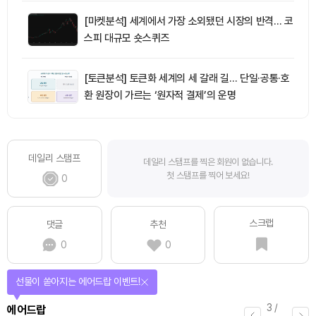
[마켓분석] 세계에서 가장 소외됐던 시장의 반격… 코
스피 대규모 숏스퀴즈
[토큰분석] 토큰화 세계의 세 갈래 길… 단일·공통·호
환 원장이 가르는 ‘원자적 결제’의 운명
데일리 스탬프
데일리 스탬프를 찍은 회원이 없습니다.
첫 스탬프를 찍어 보세요!
0
스크랩
댓글
추천
0
0
선물이 쏟아지는 에어드랍 이벤트!
3
/
에어드랍