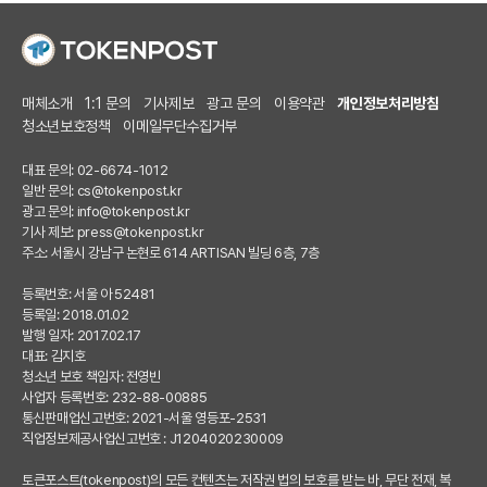
매체소개
1:1 문의
기사제보
광고 문의
이용약관
개인정보처리방침
청소년보호정책
이메일무단수집거부
대표 문의: 02-6674-1012
일반 문의:
cs@tokenpost.kr
광고 문의:
info@tokenpost.kr
기사 제보:
press@tokenpost.kr
주소: 서울시 강남구 논현로 614 ARTISAN 빌딩 6층, 7층
등록번호: 서울 아 52481
등록일: 2018.01.02
발행 일자: 2017.02.17
대표: 김지호
청소년 보호 책임자: 전영빈
사업자 등록번호: 232-88-00885
통신판매업신고번호: 2021-서울 영등포-2531
직업정보제공사업신고번호 : J1204020230009
토큰포스트(tokenpost)의 모든 컨텐츠는 저작권 법의 보호를 받는 바, 무단 전재, 복