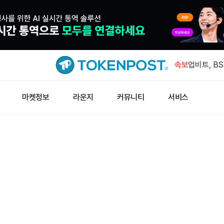
테더 금 보
최대 민간 
속보
업비트, BS
상장
GMGN "H
마켓정보
라운지
커뮤니티
서비스
상위"
마이크로소프트
마트 체인 
호주 AI 인
자 유치
테더 금 보
최대 민간 
업비트, BS
상장