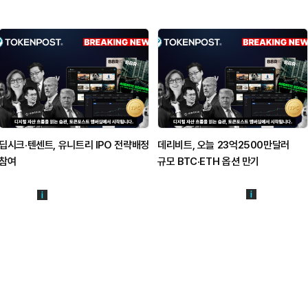
딥시크·텐센트, 유니트리 IPO 전략배정
데리비트, 오늘 23억2500만달러
참여
규모 BTC·ETH 옵션 만기