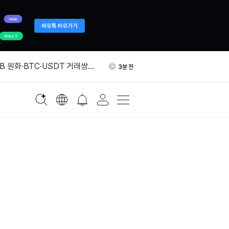
유량 146톤으로 증가…세계
25분 전
금 보유 기관
B 원화·BTC·USDT 거래쌍
3분 전
ORSE 등 밈코인, KOL 순유입
7분 전
 “ClickFix 공격, BNB 스
19분 전
악용…매일 수천대 표적”
프라 기업 퍼머스, 20억달러 투
21분 전
유량 146톤으로 증가…세계
25분 전
금 보유 기관
B 원화·BTC·USDT 거래쌍
3분 전