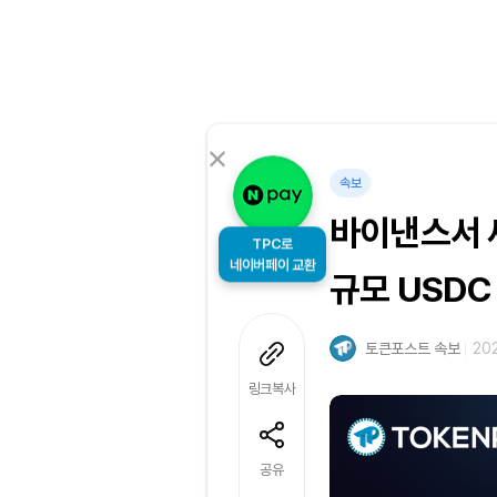
속보
바이낸스서 
TPC로
네이버페이 교환
규모 USDC
토큰포스트 속보
202
링크복사
공유