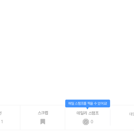
매일 스탬프를 찍을 수 있어요!
스크랩
천
데일리 스탬프
데
1
0