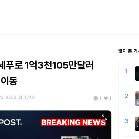
많이 본 기
세푸로 1억3천105만달러
1
 이동
2
6.06.08 (월) 17:02
1
1
3