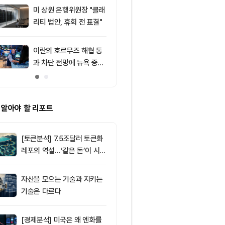
주목
미 상원 은행위원장 "클래
9
“규제도 금리
리티 법안, 휴회 전 표결"
데”…비트코인, 
0달러선 지켰
드, 고래 매수
이란의 호르무즈 해협 통
10
비트코인 따라
과 차단 전망에 뉴욕 증시
립토 주식…카
약세
치, 코인베이스
처는 ‘규모·유
 알아야 할 리포트
[토큰분석] 7.5조달러 토큰화
레포의 역설…‘같은 돈’이 시장
을 건널 수 있는가
자산을 모으는 기술과 지키는
기술은 다르다
[경제분석] 미국은 왜 엔화를