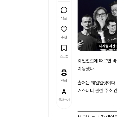
댓글
추천
스크랩
웨일얼럿에 따르면 바이
이동했다.
인쇄
출처는 웨일얼럿이다. 
커스터디 관련 주소 
글자크기