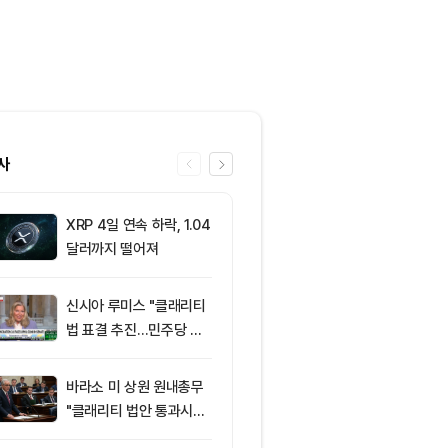
사
XRP 4일 연속 하락, 1.04
6
엘리자베스 워
달러까지 떨어져
티 법안 반대…
암호화폐 법안 
신시아 루미스 "클래리티
7
‘관세’ 한마디
법 표결 추진…민주당 입
6만2000달
장 기록에 남길 것"
피드, 5억달러
의 공포 경고
바라소 미 상원 원내총무
8
트럼프, 암호화
"클래리티 법안 통과시킬
각 시 거액 절세
때"
클래리티 법안