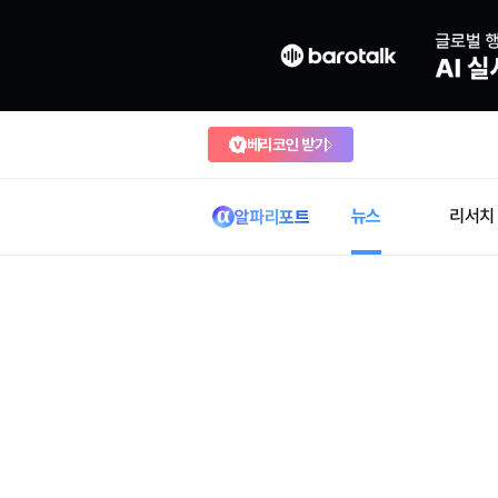
베리코인 받기
뉴스
리서치
알파리포트