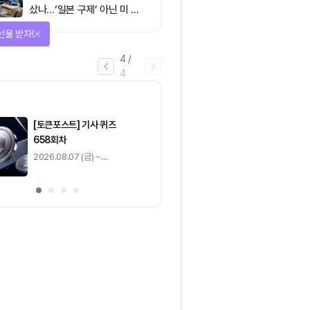
샀나…‘일본 구제’ 아닌 미 국
채·아시아 통화 방어전
선물 받자!
4
/
4
마감
[토큰포스트] 기사 퀴즈
[토큰포스트] 기사 
658회차
657회차
2026.08.07 (금) ~
2026.08.06 (목) ~
2026.08.08 (토)
2026.08.07 (금)