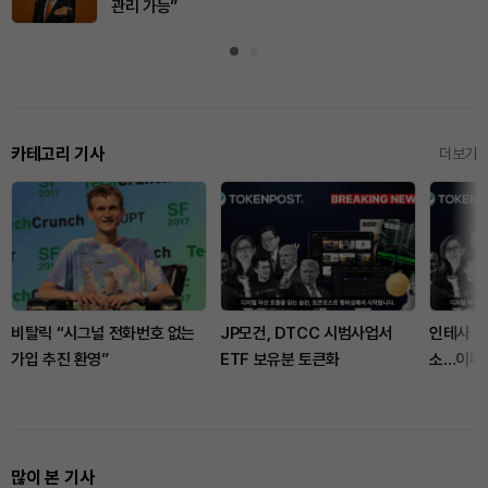
관리 가능”
카테고리 기사
더보기
비탈릭 “시그널 전화번호 없는
JP모건, DTCC 시범사업서
인테사 산파
가입 추진 환영”
ETF 보유분 토큰화
소…이더리
배 확대
많이 본 기사