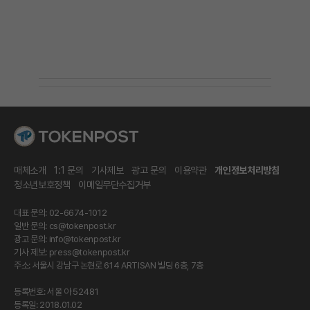
매체소개
1:1 문의
기사제보
광고 문의
이용약관
개인정보처리방침
청소년보호정책
이메일무단수집거부
대표 문의: 02-6674-1012
일반 문의:
cs@tokenpost.kr
광고 문의:
info@tokenpost.kr
기사 제보:
press@tokenpost.kr
주소: 서울시 강남구 논현로 614 ARTISAN 빌딩 6층, 7층
등록번호: 서울 아 52481
등록일: 2018.01.02