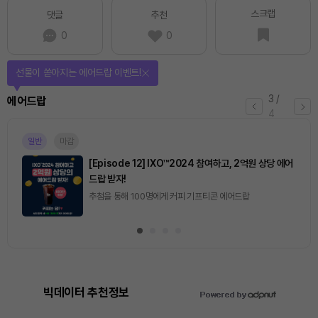
스크랩
댓글
추천
0
0
선물이 쏟아지는 에어드랍 이벤트!
3
/
에어드랍
4
일반
마감
[Episode 12] IXO™2024 참여하고, 2억원 상당 에어
드랍 받자!
추첨을 통해 100명에게 커피 기프티콘 에어드랍
빅데이터 추천정보