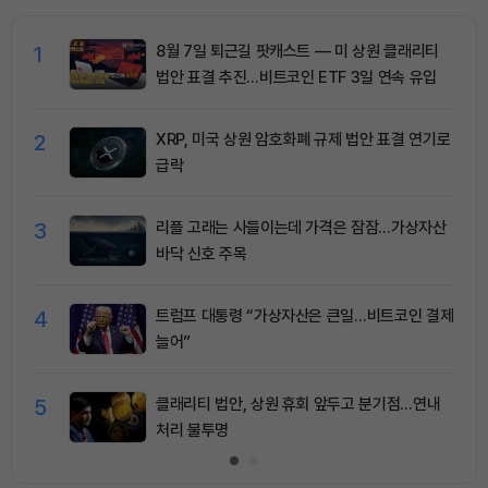
1
8월 7일 퇴근길 팟캐스트 — 미 상원 클래리티
법안 표결 추진…비트코인 ETF 3일 연속 유입
2
XRP, 미국 상원 암호화폐 규제 법안 표결 연기로
급락
3
리플 고래는 사들이는데 가격은 잠잠…가상자산
바닥 신호 주목
4
트럼프 대통령 “가상자산은 큰일…비트코인 결제
늘어”
5
클래리티 법안, 상원 휴회 앞두고 분기점…연내
처리 불투명