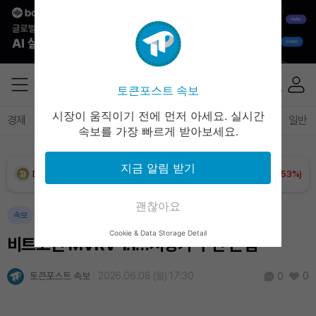
XRP (XRP)
₩
1,466
(-1.51%)
Solana (SOL)
₩
105,442
(+1.19%)
토큰포스트 속보
TRON (TRX)
₩
467.0
(+0.13%)
시장이 움직이기 전에 먼저 아세요. 실시간
경제
마켓
정책
정치
인사이트
브리핑
속보
일반
속보를 가장 빠르게 받아보세요.
Hyperliquid (HYPE)
₩
79,370
(+0.37%)
지금 알림 받기
Dogecoin (DOGE)
₩
99.80
(+1.53%)
괜찮아요
Bitcoin (BTC)
₩
92,564,319
(+0.57%)
속보
Cookie & Data Storage Detail
비트코인 MVRV 1.1…저평가 구간 근접
토큰포스트 속보
2026.06.08 (월) 17:30
0
0