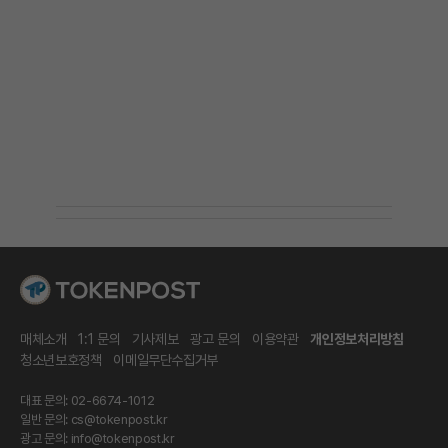
매체소개
1:1 문의
기사제보
광고 문의
이용약관
개인정보처리방침
청소년보호정책
이메일무단수집거부
대표 문의: 02-6674-1012
일반 문의:
cs@tokenpost.kr
광고 문의:
info@tokenpost.kr