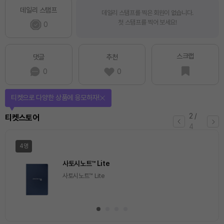
데일리 스탬프
데일리 스탬프를 찍은 회원이 없습니다.
첫 스탬프를 찍어 보세요!
0
스크랩
댓글
추천
0
0
티켓으로 다양한 상품에 응모하자!
2
/
티켓스토어
4
4명
사토시노트™ Lite
사토시노트™ Lite