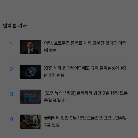
많이 본 기사
1
이란, 호르무즈 통행료 계획 당분간 없다고 미국
에 통보
2
XRP 레저 업그레이드에도 규제 불확실성에 XR
P 가격 변동
3
[오후 뉴스브리핑] 클래리티 법안 9월 15일 토론
종결 표결 外
4
클래리티 법안 9월 15일 토론종결 표결…민주당
7표 필요