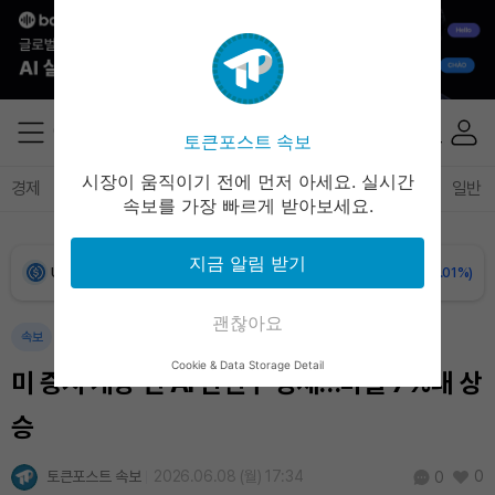
Bitcoin (BTC)
₩
91,188,881
(-0.31%)
Ethereum (ETH)
₩
2,694,458
(-0.11%)
토큰포스트 속보
Tether USDt (USDT)
₩
1,407
(-0.03%)
시장이 움직이기 전에 먼저 아세요. 실시간
경제
마켓
정책
정치
인사이트
브리핑
속보
일반
속보를 가장 빠르게 받아보세요.
BNB (BNB)
₩
846,791
(+1.25%)
지금 알림 받기
USDC (USDC)
₩
1,408
(-0.01%)
괜찮아요
XRP (XRP)
₩
1,455
(-0.20%)
속보
Cookie & Data Storage Detail
미 증시 개장 전 AI 관련주 강세…마벨 7%대 상
Solana (SOL)
₩
107,535
(+2.10%)
승
TRON (TRX)
₩
463.8
(+0.59%)
토큰포스트 속보
2026.06.08 (월) 17:34
0
0
Hyperliquid (HYPE)
₩
76,924
(-0.02%)