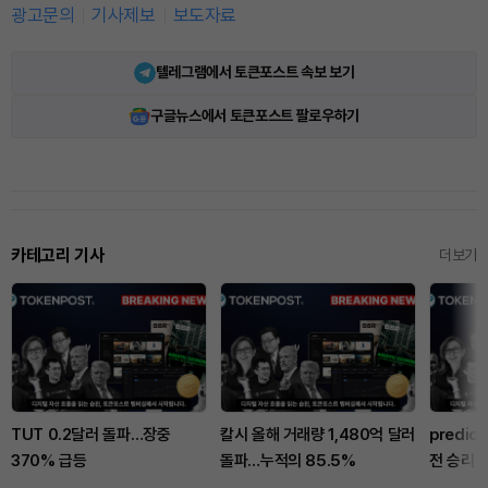
광고문의
기사제보
보도자료
텔레그램에서 토큰포스트 속보 보기
구글뉴스에서 토큰포스트 팔로우하기
카테고리 기사
더보기
TUT 0.2달러 돌파…장중
칼시 올해 거래량 1,480억 달러
predict
370% 급등
돌파…누적의 85.5%
전 승리 