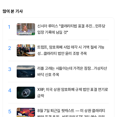
많이 본 기사
1
신시아 루미스 "클래리티법 표결 추진…민주당
입장 기록에 남길 것"
2
트럼프, 암호화폐 사업 매각 시 거액 절세 가능
성...클래리티 법안 윤리 조항 주목
3
리플 고래는 사들이는데 가격은 잠잠…가상자산
바닥 신호 주목
4
XRP, 미국 상원 암호화폐 규제 법안 표결 연기로
급락
5
8월 7일 퇴근길 팟캐스트 — 미 상원 클래리티
법안 표결 추진…비트코인 ETF 3일 연속 유입