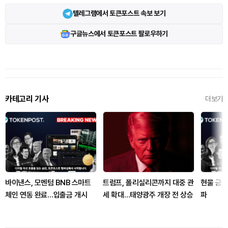
텔레그램에서 토큰포스트 속보 보기
구글뉴스에서 토큰포스트 팔로우하기
카테고리 기사
더보기
바이낸스, 모멘텀 BNB 스마트
트럼프, 폴리실리콘까지 대중 관
현물 금,
체인 연동 완료…입출금 개시
세 확대…태양광주 개장 전 상승
파