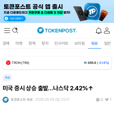
BNB (BNB)
₩
840,077
(-0.71%)
USDC (USDC)
₩
1,425
(0.00%)
XRP (XRP)
₩
1,475
(-0.72%)
경제
마켓
정책
정치
인사이트
브리핑
속보
일반
Solana (SOL)
₩
104,872
(+0.59%)
TRON (TRX)
₩
465.6
(-0.14%)
Hyperliquid (HYPE)
₩
80,690
(+1.96%)
속보
미국 증시 상승 출발…나스닥 2.42%↑
Dogecoin (DOGE)
₩
99.11
(+1.03%)
토큰포스트 속보
2026.06.08 (월) 23:01
1
0
Bitcoin (BTC)
₩
92,402,779
(+0.39%)