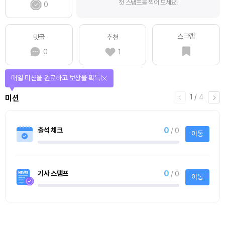
첫 스탬프를 찍어 보세요!
0
스크랩
댓글
추천
0
1
매일 미션을 완료하고 보상을 획득!
1
/
4
미션
0
출석 체크
/ 0
이동
0
기사 스탬프
/ 0
이동