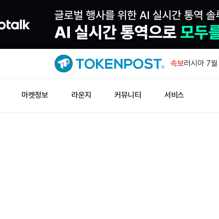
JPYC, 3
속보
러시아 7월
럴 상회
웰스파고, 
마켓정보
라운지
커뮤니티
서비스
예금 서비스
창펑자오 “
소득세 0%
노르데아, 
231주 추가
JPYC, 3
러시아 7월
럴 상회