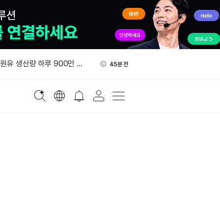
800만달러 B라운드 투자 유치
57분 전
 원유 생산량 하루 900만 배
45분 전
올가을 기업 고객 대상 토큰화
47분 전
 출시
태국, 비트코인·가상자산 양도
51분 전
”
스트래티지 MSTR 주식 3천
55분 전
 매입
800만달러 B라운드 투자 유치
57분 전
 원유 생산량 하루 900만 배
45분 전