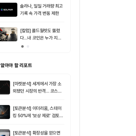
달러 순유입, 대형자산 쏠
솔라나, 일일 거래량 최고
9
[특징주] SK하
림 강화
기록 속 가격 변동 제한
기술주 조정·A
9%대 급락…
매
[칼럼] 콜드월렛도 뚫렸
10
[BTC 사이클 
다…내 코인은 누가 지키
트코인 6만4
나
지지 형성…6만
러 매물벽 돌파
 알아야 할 리포트
[마켓분석] 세계에서 가장 소
외됐던 시장의 반격… 코스피
대규모 숏스퀴즈
[토큰분석] 이더리움, 스테이
킹 50%에 ‘보상 제로’ 검토…
통화정책 개편인가 탈중앙화
역행인가
[토큰분석] 확장성을 얻으면