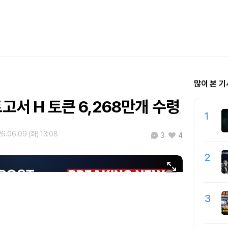
많이 본 기
트고서 H 토큰 6,268만개 수령
1
6.06.09 (화) 13:08
3
4
2
3