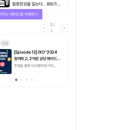
탈중앙성을 잃는다… BIS가
짚은 블록체인 ‘분열의 경제
아지는 에어드랍 이벤트!
학’
3
/
4
마감
이더리움(ETH)
일반
마감
[Episode 12] IXO™2024
[Episode 11] 
참여하고, 2억원 상당 에어드랍
(CoinEasy) 에
받자!
추첨을 통해 100명에게 커피
추첨을 통해 50명에게
기프티콘 에어드랍
USDT 지급