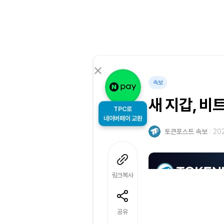
속보
새 지갑, 비
TPC로
네이버페이 교환
토큰포스트 속보
202
링크복사
공유