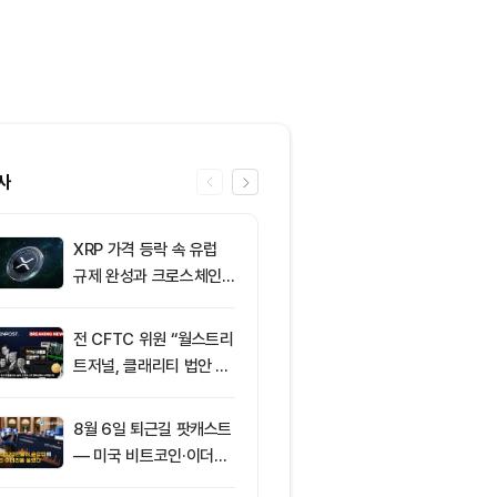
사
XRP 가격 등락 속 유럽
6
그레이스케일, X
규제 완성과 크로스체인
SOL 비중 올
확장 주목
줄였다
전 CFTC 위원 “월스트리
7
토큰포스트, 
트저널, 클래리티 법안 오
지털자산 서비
독”
‘토큰앱스’ 출
8월 6일 퇴근길 팟캐스트
8
미 반도체주 약
— 미국 비트코인·이더리
매도 전환...코
움 현물 ETF 3억520만
급락