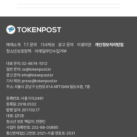
매체소개
1:1 문의
기사제보
광고 문의
이용약관
개인정보처리방침
청소년보호정책
이메일무단수집거부
대표 문의: 02-6674-1012
일반 문의:
cs@tokenpost.kr
광고 문의:
info@tokenpost.kr
기사 제보:
press@tokenpost.kr
주소: 서울시 강남구 논현로 614 ARTISAN 빌딩 6층, 7층
등록번호: 서울 아 52481
등록일: 2018.01.02
발행 일자: 2017.02.17
대표: 김지호
청소년 보호 책임자: 전영빈
사업자 등록번호: 232-88-00885
통신판매업신고번호: 2021-서울 영등포-2531