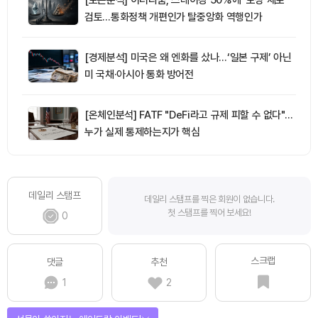
검토…통화정책 개편인가 탈중앙화 역행인가
[경제분석] 미국은 왜 엔화를 샀나…‘일본 구제’ 아닌
미 국채·아시아 통화 방어전
[온체인분석] FATF "DeFi라고 규제 피할 수 없다"…
누가 실제 통제하는지가 핵심
데일리 스탬프
데일리 스탬프를 찍은 회원이 없습니다.
첫 스탬프를 찍어 보세요!
0
스크랩
댓글
추천
1
2