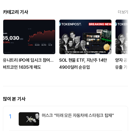
카테고리 기사
더보기
유니트리 IPO에 딥시크 참여…
SOL 현물 ETF, 지난주 14만
양자 공격
비트코인 1635개 매도
4900달러 순유입
유출 가능
적 거론
많이 본 기사
1
머스크 “미래 모든 자동차에 스타링크 탑재”