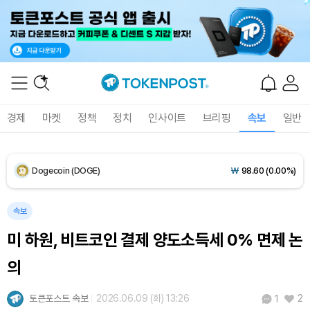
XRP (XRP)
₩
1,459
(-0.25%)
Solana (SOL)
₩
108,335
(+1.19%)
TRON (TRX)
₩
464.9
(+0.04%)
경제
마켓
정책
정치
인사이트
브리핑
속보
일반
Hyperliquid (HYPE)
₩
76,403
(-0.85%)
Dogecoin (DOGE)
₩
98.60
(0.00%)
Bitcoin (BTC)
₩
91,818,842
(+0.57%)
속보
미 하원, 비트코인 결제 양도소득세 0% 면제 논
의
토큰포스트 속보
2026.06.09 (화) 13:26
2
1