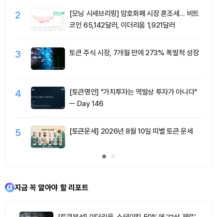
2
[모닝 시세브리핑] 암호화폐 시장 혼조세… 비트
코인 65,142달러, 이더리움 1,921달러
3
토큰 주식 시장, 7개월 만에 273% 폭발적 성장
4
[토큰명언] "가치투자는 역발상 투자가 아니다"
ㅡ Day 146
5
[토큰운세] 2026년 8월 10일 띠별 토큰 운세
지금 꼭 알아야 할 리포트
[토큰분석] 이더리움, 스테이킹 50%에 ‘보상 제로’