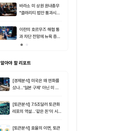
처는 ‘규모·유
바라소 미 상원 원내총무
9
‘관세’ 한마디
"클래리티 법안 통과시킬
6만2000달
때"
피드, 5억달러
의 공포 경고
이란의 호르무즈 해협 통
10
창펑자오 “태국
과 차단 전망에 뉴욕 증시
·가상자산 양
약세
0%”
 알아야 할 리포트
[경제분석] 미국은 왜 엔화를
샀나…‘일본 구제’ 아닌 미 국
채·아시아 통화 방어전
[토큰분석] 7.5조달러 토큰화
레포의 역설…‘같은 돈’이 시장
을 건널 수 있는가
[토큰분석] 효율의 이면, 토큰