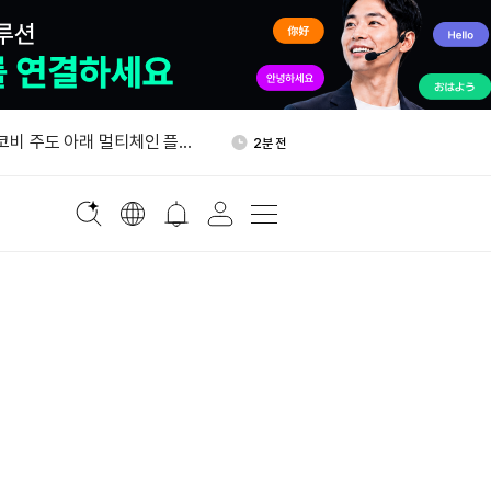
SD1 보유자 대상 WLFI 에
34분 전
행
 코비 주도 아래 멀티체인 플랫
2분 전
대
900만달러 시드 투자 유치…
10분 전
참여
 하이퍼리퀴드 스트래티지 통
20분 전
간접 투자
상승 출발…SK하이닉스 1%↑
24분 전
SD1 보유자 대상 WLFI 에
34분 전
행
 코비 주도 아래 멀티체인 플랫
2분 전
대