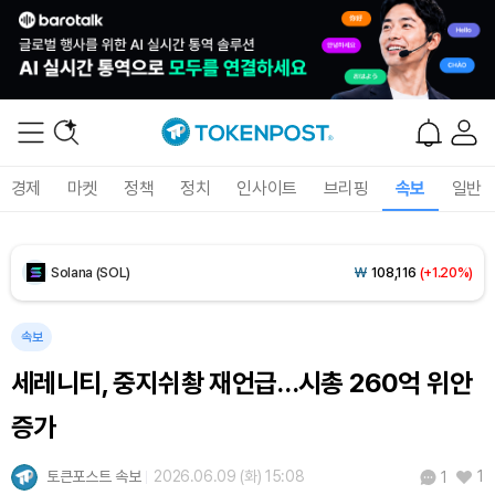
Tether USDt (USDT)
₩
1,408
(0.00%)
BNB (BNB)
₩
849,584
(+0.37%)
USDC (USDC)
₩
1,409
(-0.01%)
경제
마켓
정책
정치
인사이트
브리핑
속보
일반
XRP (XRP)
₩
1,458
(+0.01%)
Solana (SOL)
₩
108,116
(+1.20%)
TRON (TRX)
₩
465.1
(+0.17%)
속보
세레니티, 중지쉬촹 재언급…시총 260억 위안
Hyperliquid (HYPE)
₩
76,659
(-0.83%)
증가
Dogecoin (DOGE)
₩
98.46
(-0.09%)
토큰포스트 속보
2026.06.09 (화) 15:08
1
1
Bitcoin (BTC)
₩
91,667,276
(+0.41%)