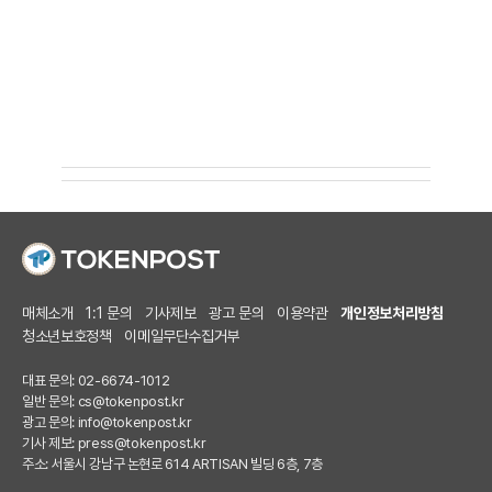
매체소개
1:1 문의
기사제보
광고 문의
이용약관
개인정보처리방침
청소년보호정책
이메일무단수집거부
대표 문의: 02-6674-1012
일반 문의:
cs@tokenpost.kr
광고 문의:
info@tokenpost.kr
기사 제보:
press@tokenpost.kr
주소: 서울시 강남구 논현로 614 ARTISAN 빌딩 6층, 7층