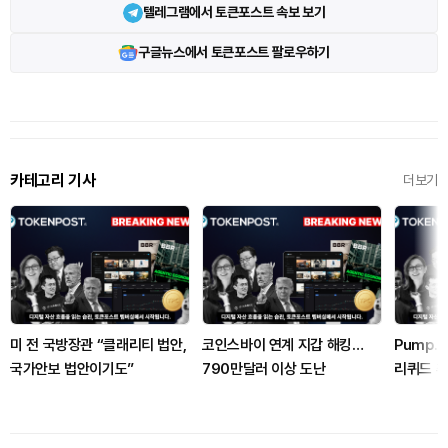
텔레그램에서 토큰포스트 속보 보기
구글뉴스에서 토큰포스트 팔로우하기
카테고리 기사
더보기
미 전 국방장관 “클래리티 법안,
코인스바이 연계 지갑 해킹…
Pump.f
국가안보 법안이기도”
790만달러 이상 도난
리퀴드 