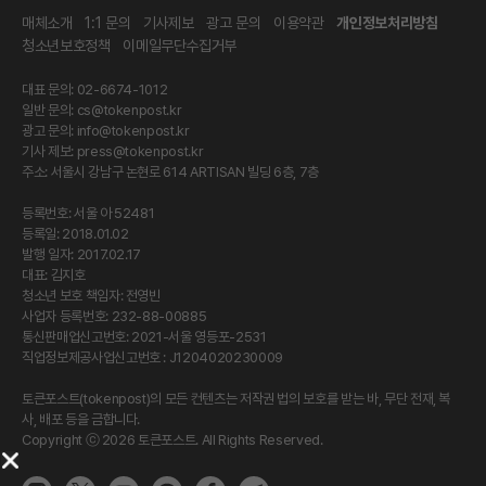
매체소개
1:1 문의
기사제보
광고 문의
이용약관
개인정보처리방침
청소년보호정책
이메일무단수집거부
대표 문의: 02-6674-1012
일반 문의:
cs@tokenpost.kr
광고 문의:
info@tokenpost.kr
기사 제보:
press@tokenpost.kr
주소: 서울시 강남구 논현로 614 ARTISAN 빌딩 6층, 7층
등록번호: 서울 아 52481
등록일: 2018.01.02
발행 일자: 2017.02.17
대표: 김지호
청소년 보호 책임자: 전영빈
사업자 등록번호: 232-88-00885
통신판매업신고번호: 2021-서울 영등포-2531
직업정보제공사업신고번호 : J1204020230009
토큰포스트(tokenpost)의 모든 컨텐츠는 저작권 법의 보호를 받는 바, 무단 전재, 복
사, 배포 등을 금합니다.
Copyright ⓒ 2026 토큰포스트. All Rights Reserved.