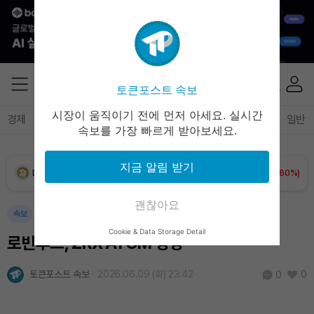
XRP (XRP)
₩
1,457
(+1.37%)
Solana (SOL)
₩
105,026
(+2.79%)
토큰포스트 속보
TRON (TRX)
₩
460.8
(-0.02%)
시장이 움직이기 전에 먼저 아세요. 실시간
경제
마켓
정책
정치
인사이트
브리핑
속보
일반
속보를 가장 빠르게 받아보세요.
Hyperliquid (HYPE)
₩
76,471
(-1.66%)
지금 알림 받기
Dogecoin (DOGE)
₩
98.65
(+1.60%)
괜찮아요
Bitcoin (BTC)
₩
91,465,061
(+1.25%)
속보
Cookie & Data Storage Detail
로빈후드, ZRX·ATOM 상장
토큰포스트 속보
2026.06.09 (화) 23:42
0
0