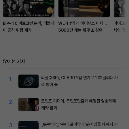
BIP-110 비트코인 분기, 리플레
WLFI 1억 개 바이낸스 이체…
마이크로소
이 공격 위험 제기
5000만 개는 새 주소 경유
체인 악용
많이 본 기사
1
리플(XRP), CLARITY법 연기로 1.02달러대 가
격 방어 중
2
트럼프 미디어, 크립토닷컴과 예정된 암호화폐
계약 철회
3
[토큰명언] "돈이 길바닥에 널려 있을 때까지 기