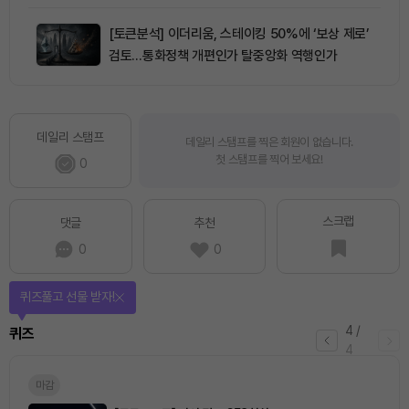
[토큰분석] 이더리움, 스테이킹 50%에 ‘보상 제로’
검토…통화정책 개편인가 탈중앙화 역행인가
데일리 스탬프
데일리 스탬프를 찍은 회원이 없습니다.
첫 스탬프를 찍어 보세요!
0
스크랩
댓글
추천
0
0
퀴즈풀고 선물 받자!
4
/
퀴즈
4
마감