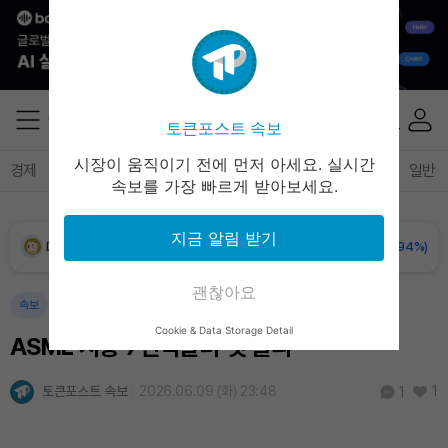
XRP (XRP)
₩
1,488
(-1.84%)
Solana (SOL)
₩
104,368
(-1.01%)
토큰포스트 속보
TRON (TRX)
₩
465.2
(-0.30%)
시장이 움직이기 전에 먼저 아세요. 실시간
경제
마켓
정책
정치
인사이트
브리핑
속보
일반
속보를 가장 빠르게 받아보세요.
Hyperliquid (HYPE)
₩
79,465
(-2.67%)
지금 알림 받기
Dogecoin (DOGE)
₩
98.48
(-0.94%)
괜찮아요
Bitcoin (BTC)
₩
91,946,096
(+0.78%)
속보
Cookie & Data Storage Detail
ASML 시총 7천억달러 첫 돌파
토큰포스트 속보
2026.06.09 (화) 23:48
1
1