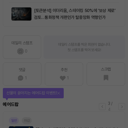
[토큰분석] 이더리움, 스테이킹 50%에 ‘보상 제로’
검토…통화정책 개편인가 탈중앙화 역행인가
데일리 스탬프
데일리 스탬프를 찍은 회원이 없습니다.
첫 스탬프를 찍어 보세요!
0
스크랩
댓글
추천
1
1
선물이 쏟아지는 에어드랍 이벤트!
3
/
에어드랍
4
일반
마감