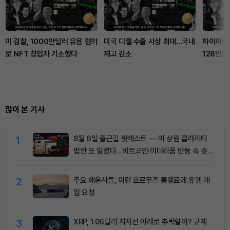
미 검찰, 1000만달러 유용 혐의
미국 디젤 수출 사상 최대…국내
하이퍼리퀴
로 NFT 창업자 기소했다
재고 감소
128만달
많이 본 기사
1
8월 6일 출근길 팟캐스트 — 미 상원 클래리티
법안 또 밀렸다…비트코인·이더리움 반등 속 숏
청산 2.35억달러
2
주요 해운사들, 이란 호르무즈 통행료에 유엔 개
입 요청
3
XRP, 1.06달러 지지선 아래로 추락할까? 규제