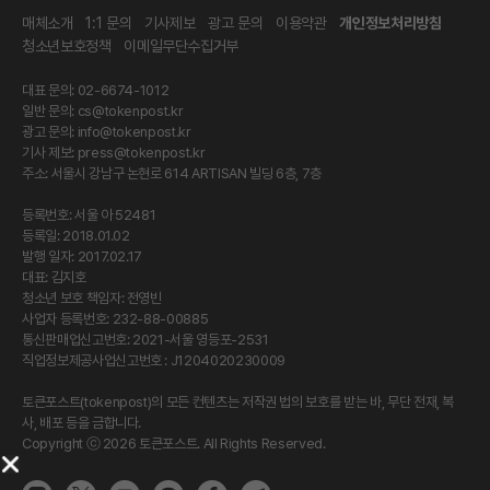
매체소개
1:1 문의
기사제보
광고 문의
이용약관
개인정보처리방침
청소년보호정책
이메일무단수집거부
대표 문의: 02-6674-1012
일반 문의:
cs@tokenpost.kr
광고 문의:
info@tokenpost.kr
기사 제보:
press@tokenpost.kr
주소: 서울시 강남구 논현로 614 ARTISAN 빌딩 6층, 7층
등록번호: 서울 아 52481
등록일: 2018.01.02
발행 일자: 2017.02.17
대표: 김지호
청소년 보호 책임자: 전영빈
사업자 등록번호: 232-88-00885
통신판매업신고번호: 2021-서울 영등포-2531
직업정보제공사업신고번호 : J1204020230009
토큰포스트(tokenpost)의 모든 컨텐츠는 저작권 법의 보호를 받는 바, 무단 전재, 복
사, 배포 등을 금합니다.
Copyright ⓒ 2026 토큰포스트. All Rights Reserved.