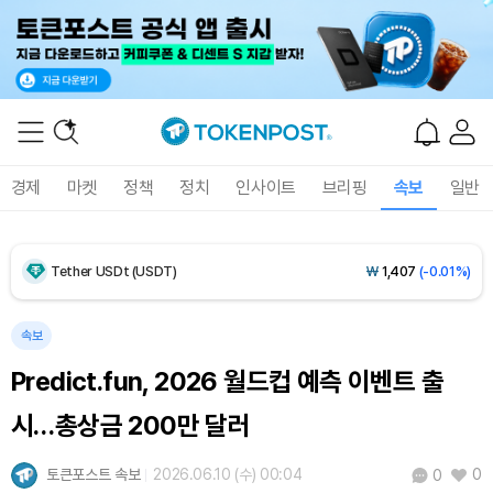
Dogecoin (DOGE)
₩
98.83
(-0.23%)
Bitcoin (BTC)
₩
91,423,229
(0.00%)
경제
마켓
정책
정치
인사이트
브리핑
속보
일반
Ethereum (ETH)
₩
2,702,838
(+0.06%)
Tether USDt (USDT)
₩
1,407
(-0.01%)
BNB (BNB)
₩
849,892
(+1.38%)
속보
Predict.fun, 2026 월드컵 예측 이벤트 출
USDC (USDC)
₩
1,408
(-0.01%)
시…총상금 200만 달러
XRP (XRP)
₩
1,458
(-0.16%)
토큰포스트 속보
2026.06.10 (수) 00:04
0
0
Solana (SOL)
₩
107,602
(+1.61%)