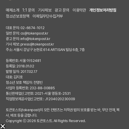
매체소개
1:1 문의
기사제보
광고 문의
이용약관
개인정보처리방침
청소년보호정책
이메일무단수집거부
대표 문의: 02-6674-1012
일반 문의:
cs@tokenpost.kr
광고 문의:
info@tokenpost.kr
기사 제보:
press@tokenpost.kr
주소: 서울시 강남구 논현로 614 ARTISAN 빌딩 6층, 7층
등록번호: 서울 아 52481
등록일: 2018.01.02
발행 일자: 2017.02.17
대표: 김지호
청소년 보호 책임자: 전영빈
사업자 등록번호: 232-88-00885
통신판매업신고번호: 2021-서울 영등포-2531
직업정보제공사업신고번호 : J1204020230009
토큰포스트(tokenpost)의 모든 컨텐츠는 저작권 법의 보호를 받는 바, 무단 전재, 복
사, 배포 등을 금합니다.
Copyright ⓒ 2026 토큰포스트. All Rights Reserved.