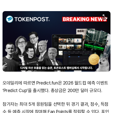
TRON (TRX)
₩
464.0
(+0.28%)
Hyperliquid (HYPE)
₩
76,668
(-0.21%)
Dogecoin (DOGE)
₩
98.83
(-0.23%)
Bitcoin (BTC)
₩
91,423,229
(0.00%)
오데일리에 따르면 Predict.fun은 2026 월드컵 예측 이벤트
‘Predict Cup’을 출시했다. 총상금은 200만 달러 규모다.
참가자는 최대 5개 응원팀을 선택한 뒤 경기 결과, 점수, 득점
수 등 예측 시장에 참여해 Fan Points를 적립할 수 있다. 포인