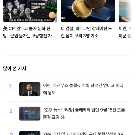
美 CPI 앞두고 물가 둔화 전
미 검찰, 비트코인 강제이전 노
이란, 호
망…근원 물가는 고공행진 가능
린 납치 모의 3명 기소
미군 철수
성
많이 본 기사
1
이란, 호르무즈 통행료 계획 당분간 없다고 미국
에 통보
2
[오후 뉴스브리핑] 클래리티 법안 9월 15일 토론
종결 표결 外
XRP 레저 업그레이드에도 규제 불확실성에 XR