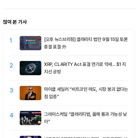
많이 본 기사
1
[오후 뉴스브리핑] 클래리티 법안 9월 15일 토론
종결 표결 外
2
XRP, CLARITY Act 표결 연기로 약세... $1 지
지선 공방
3
마이클 세일러 “비트코인 매도, 시장 붕괴 없다는
점 입증”
4
그레이스케일 “클래리티법, 올해 통과 가능성 낮
아”