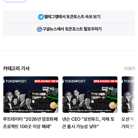
텔레그램에서 토큰포스트 속보 보기
구글뉴스에서 토큰포스트 팔로우하기
카테고리 기사
더보기
루트데이터 “2026년 암호화폐
낸슨 CEO “로빈후드, 자체 토
오션 해시
프로젝트 100곳 이상 폐쇄”
큰 출시 가능성 낮아”
거의 반토
단 선언