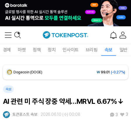
XRP (XRP)
₩
1,463
(-0.19%)
Solana (SOL)
₩
107,904
(+1.59%)
TRON (TRX)
₩
464.4
(+0.37%)
경제
마켓
정책
정치
인사이트
브리핑
속보
일반
Hyperliquid (HYPE)
₩
76,741
(+0.19%)
Dogecoin (DOGE)
₩
99.01
(-0.27%)
Bitcoin (BTC)
₩
91,753,546
(+0.31%)
속보
AI 관련 미 주식 장중 약세…MRVL 6.67%↓
토큰포스트 속보
2026.06.10 (수) 00:08
3
3