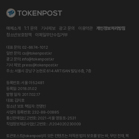
매체소개
1:1 문의
기사제보
광고 문의
이용약관
개인정보처리방침
청소년보호정책
이메일무단수집거부
대표 문의: 02-6674-1012
일반 문의:
cs@tokenpost.kr
광고 문의:
info@tokenpost.kr
기사 제보:
press@tokenpost.kr
주소: 서울시 강남구 논현로 614 ARTISAN 빌딩 6층, 7층
등록번호: 서울 아 52481
등록일: 2018.01.02
발행 일자: 2017.02.17
대표: 김지호
청소년 보호 책임자: 전영빈
사업자 등록번호: 232-88-00885
통신판매업신고번호: 2021-서울 영등포-2531
직업정보제공사업신고번호 : J1204020230009
토큰포스트(tokenpost)의 모든 컨텐츠는 저작권 법의 보호를 받는 바, 무단 전재, 복