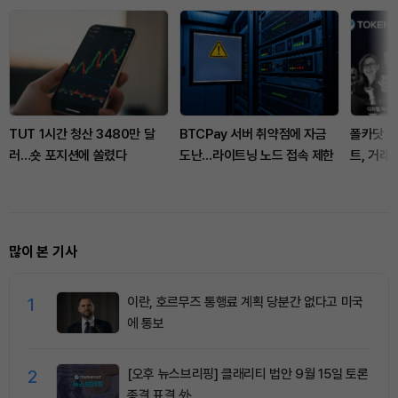
TUT 1시간 청산 3480만 달
BTCPay 서버 취약점에 자금
폴카닷 
러…숏 포지션에 쏠렸다
도난…라이트닝 노드 접속 제한
트, 거래
많이 본 기사
1
이란, 호르무즈 통행료 계획 당분간 없다고 미국
에 통보
2
[오후 뉴스브리핑] 클래리티 법안 9월 15일 토론
종결 표결 外