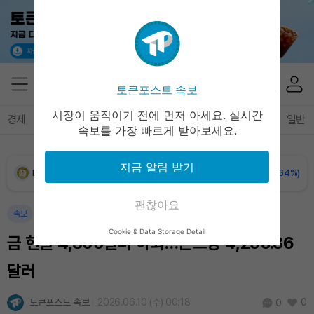
XRP (XRP)
₩
1,454
(-0.30%)
Solana (SOL)
₩
107,503
(+2.02%)
토큰포스트 속보
TRON (TRX)
₩
463.9
(+0.57%)
시장이 움직이기 전에 먼저 아세요. 실시간
경제
마켓
정책
정치
인사이트
브리핑
속보
일반
속보를 가장 빠르게 받아보세요.
Hyperliquid (HYPE)
₩
76,793
(-0.24%)
지금 알림 받기
Dogecoin (DOGE)
₩
98.53
(-0.64%)
괜찮아요
Bitcoin (BTC)
₩
91,176,278
(-0.32%)
속보
Cookie & Data Storage Detail
금 현물 4,300달러 하회…온스당 4,295.86
달러
토큰포스트 속보
2026.06.10 (수) 00:18
0
0