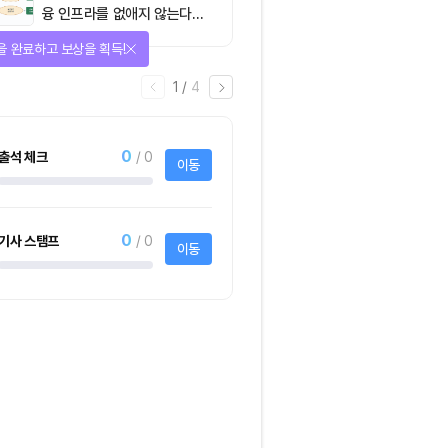
융 인프라를 없애지 않는다…
‘하이브리드 FMI’로 재편할
을 완료하고 보상을 획득!
뿐”
1
/
4
0
출석 체크
/ 0
이동
0
기사 스탬프
/ 0
이동