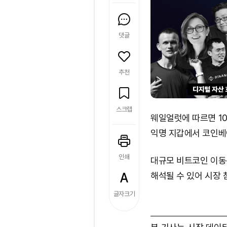
댓글
추천
스크랩
웨일얼럿에 따르면 10일
익명 지갑에서 코인베
인쇄
대규모 비트코인 이동
해석될 수 있어 시장 
글자크기