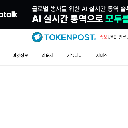
구글 모회사
발행 착수
속보
UAE, 일본
자 검토
테더 산하 
마켓정보
라운지
커뮤니티
서비스
추진한다
아캄, 코인
트 USDC
블랙록 비트코
수…누적 4
구글 모회사
발행 착수
UAE, 일본
자 검토