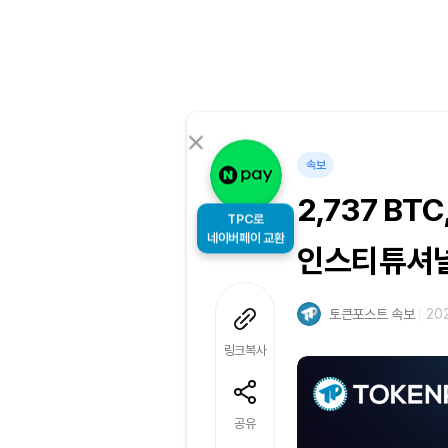
속보
2,737 B
TPC로
네이버페이 교환
인스티튜셔널
토큰포스트 속보
202
링크복사
공유