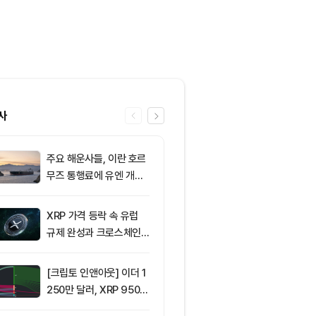
사
주요 해운사들, 이란 호르
6
8월 6일 퇴근
무즈 통행료에 유엔 개입
— 미국 비트
요청
움 현물 ETF 
달러 순유입, 
XRP 가격 등락 속 유럽
7
[오후 시세브리
림 강화
규제 완성과 크로스체인
폐 시장 혼조세
확장 주목
인 64,516달
움 1,897달러
[크립토 인앤아웃] 이더 1
8
ETF스토어 대표
250만 달러, XRP 950만
TY 법안 논의
달러 이탈
교육 필요성 드