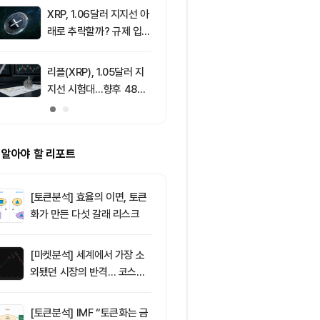
XRP, 1.06달러 지지선 아
9
리플(XRP), 1
래로 추락할까? 규제 입법
지선 시험대…1
과 기관 자금 유입 관건
복이 분기점
리플(XRP), 1.05달러 지
10
[특징주] 고려
지선 시험대…향후 48시
급등, 비철금속
간이 분기점 될까
끈다…구리값 
부각
 알아야 할 리포트
[토큰분석] 효율의 이면, 토큰
화가 만든 다섯 갈래 리스크
[마켓분석] 세계에서 가장 소
외됐던 시장의 반격… 코스피
대규모 숏스퀴즈
[토큰분석] IMF “토큰화는 금