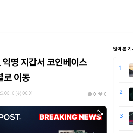
많이 본 기
TC, 익명 지갑서 코인베이스
1
로 이동
2
6.06.10 (수) 00:31
0
0
3