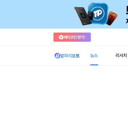
베리코인 받기
뉴스
리서치
알파리포트