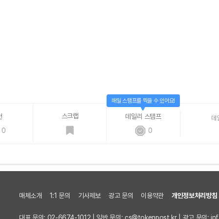
매일 스탬프를 찍을 수 있어요!
스크랩
천
데일리 스탬프
데
0
0
매체소개
1:1 문의
기사제보
광고 문의
이용약관
개인정보처리방침
대표 문의: 02-6674-1012 | 일반 문의:
cs@tokenpost.kr
| 광고 문의:
in