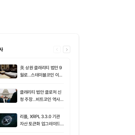
사
美 상원 클래리티 법안 9
6
[사설] 불확실
월로…스테이블코인 이자
된 시장, 결국 
가 최대 쟁점
부 가른다
클래리티 법안 클로처 신
7
리플 XRP, 美
청 주장…비트코인 역사가
에 1달러 지지
리조 X 게시물
리플, XRPL 3.3.0 기관
8
브라질, 1만달
자산 토큰화 업그레이드
부 암호화폐 송
추진…XRP 가격 1.03달
4시간 지연