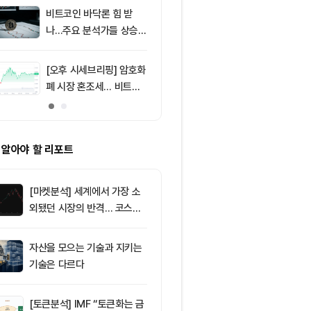
러 지지
비트코인 바닥론 힘 받
9
[저녁 시세브리
나…주요 분석가들 상승
폐 시장 상승세
신호 주목
인 64,971달
움 1,916달러
[오후 시세브리핑] 암호화
10
[저녁 뉴스브리
폐 시장 혼조세… 비트코
인 현물 ETF 
인 64,883달러, 이더리
속 순유입 外
움 1,912달러
 알아야 할 리포트
[마켓분석] 세계에서 가장 소
외됐던 시장의 반격… 코스피
대규모 숏스퀴즈
자산을 모으는 기술과 지키는
기술은 다르다
[토큰분석] IMF “토큰화는 금