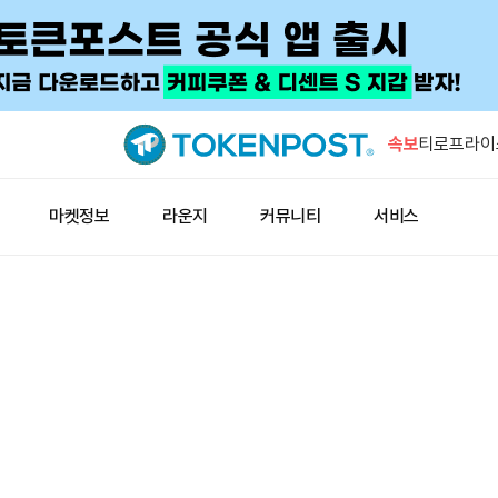
고래, 하이
ETH 롱 
속보
티로프라이스
검토
시트리니 분
마켓정보
라운지
커뮤니티
서비스
신 매수 가
GSR “DA
집중…헤지 
고래 한 곳,
쪼개 담았
고래, 하이
ETH 롱 
티로프라이스
검토