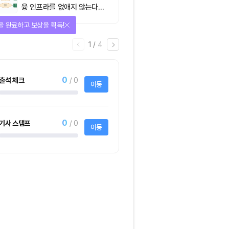
융 인프라를 없애지 않는다…
‘하이브리드 FMI’로 재편할
을 완료하고 보상을 획득!
뿐”
1
/
4
0
출석 체크
/ 0
이동
0
기사 스탬프
/ 0
이동