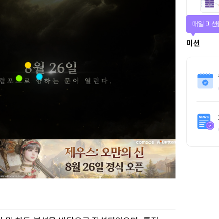
매일 미션
미션