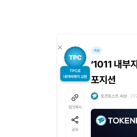
속보
‘1011 내부
TPC로
네이버페이 교환
포지션
토큰포스트 속보
202
링크복사
공유