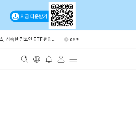
퍼리퀴드서 4650만달러 규모
1시간 전
포지션
, 성숙한 밈코인 ETF 편입
9분 전
석가 “단기 메모리 매도·광통
33분 전
능성”
O 재무자산 70%, 자체 토큰에
49분 전
대응 늦어”
 ETH 2만5000개 롱 34시간
1시간 전
다
퍼리퀴드서 4650만달러 규모
1시간 전
포지션
, 성숙한 밈코인 ETF 편입
9분 전