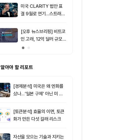
미국 CLARITY 법안 표
9
토큰포스트, i
결 9월로 연기…스트래티
이드 공식 앱 
지 1,638 BTC 매도
쿠폰·디센트 S
캠페인
[오후 뉴스브리핑] 비트코
10
코스피·코스닥,
인 고래, 12억 달러 규모
도에 하락세 지
BTC 매입 및 ETF 유입
변수에 민감
소식 外
 알아야 할 리포트
[경제분석] 미국은 왜 엔화를
샀나…‘일본 구제’ 아닌 미 국
채·아시아 통화 방어전
[토큰분석] 효율의 이면, 토큰
화가 만든 다섯 갈래 리스크
자산을 모으는 기술과 지키는