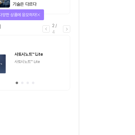
기술은 다르다
다양한 상품에 응모하자!
2
/
어
4
1명
사토시노트™ Lite
크리스피크림도넛 
하프더즌
사토시노트™ Lite
크리스피크림도넛 어
하프더즌