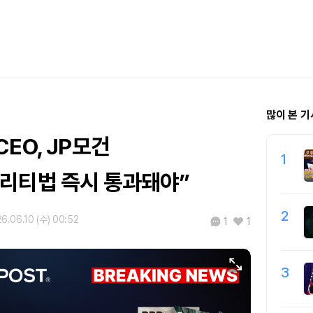
많이 본 기
EO, JP모건
1
리티법 즉시 통과돼야”
2
6.06.10 (수) 00:52
1
1
3