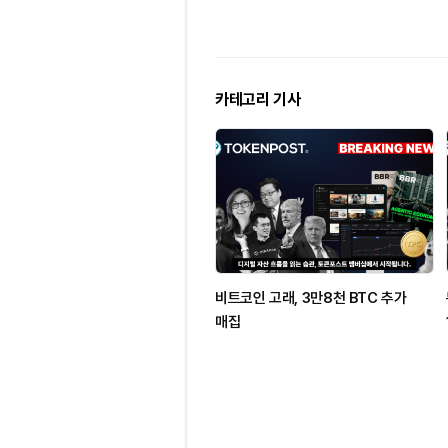
카테고리 기사
비트코인 고래, 3만8천 BTC 추가
매집