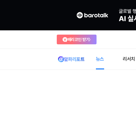
베리코인 받기
뉴스
리서치
알파리포트