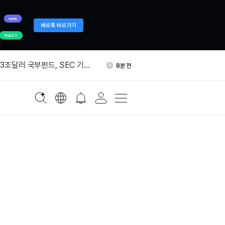
령, 리사 쿡 연준 이사 해임
22분 전
.3조달러 국부펀드, SEC 기후
8분 전
 반대
래, 3만8천 BTC 추가 매집
10분 전
, 스트래티지 주식 145만달
12분 전
입
격에 연준 내달 금리 인상 전망
18분 전
령, 리사 쿡 연준 이사 해임
22분 전
.3조달러 국부펀드, SEC 기후
8분 전
 반대