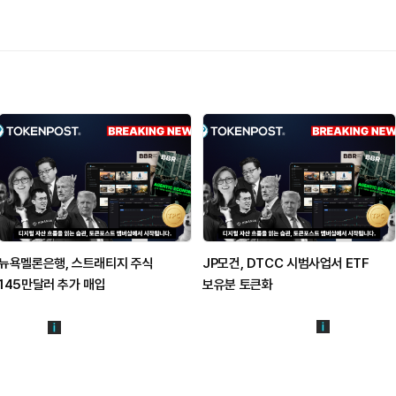
뉴욕멜론은행, 스트래티지 주식
JP모건, DTCC 시범사업서 ETF
145만달러 추가 매입
보유분 토큰화