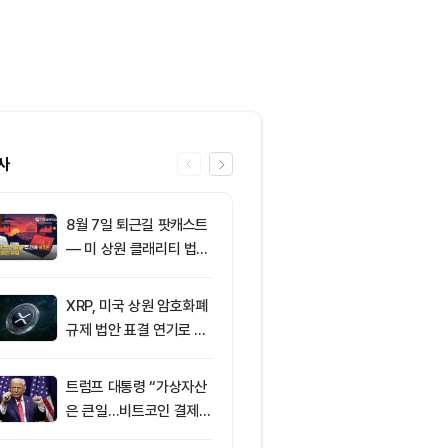
사
8월 7일 퇴근길 팟캐스트
6
코스피·코스닥 
— 미 상원 클래리티 법안
외국인 매도세
표결 추진…비트코인 ET
안 영향
F 3일 연속 유입
XRP, 미국 상원 암호화폐
7
미 상원 크립토
규제 법안 표결 연기로 급
연…홍콩·싱가
락
경쟁력 커지나
트럼프 대통령 “가상자산
8
이더리움 2,0
은 큰일…비트코인 결제
히고 XRP 1
늘어”
트코인 선별 장