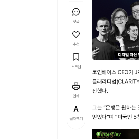
댓글
추천
스크랩
코인베이스 CEO가 
클래리티법(CLARITY
전했다.
인쇄
그는 “은행은 원하는 
얻었다”며 “미국인 5
글자크기