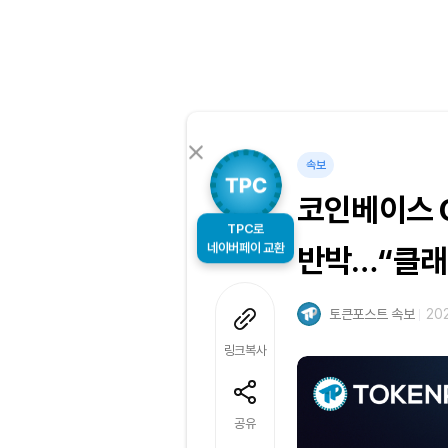
속보
코인베이스 C
TPC로
네이버페이 교환
반박…“클래
토큰포스트 속보
202
링크복사
공유