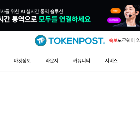
트럼프 대통
추진 계속
속보
노르웨이 2
공시 폐지안
비트코인 고
마켓정보
라운지
커뮤니티
서비스
뉴욕멜론은행
러 추가 매
미 고용 충
후퇴
트럼프 대통
추진 계속
노르웨이 2
공시 폐지안