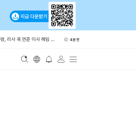
셴브레너, 1년 만에 X 활동…
28분 전
공개
령, 리사 쿡 연준 이사 해임 추
4분 전
브, API 한 번으로 다중 유
16분 전
성 지원
아스트라 사이버 보안 우려로 출
22분 전
비트코인, 이달 6만7,500달
24분 전
 62%”
셴브레너, 1년 만에 X 활동…
28분 전
공개
령, 리사 쿡 연준 이사 해임 추
4분 전