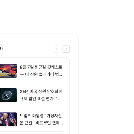
사
8월 7일 퇴근길 팟캐스트
6
미 상원 크립토
— 미 상원 클래리티 법안
연…홍콩·싱가
표결 추진…비트코인 ET
경쟁력 커지나
F 3일 연속 유입
XRP, 미국 상원 암호화폐
7
이더리움 2,0
규제 법안 표결 연기로 급
히고 XRP 1
락
트코인 선별 장
트럼프 대통령 “가상자산
8
코스피·코스닥 
은 큰일…비트코인 결제
외국인 매도세
늘어”
안 영향