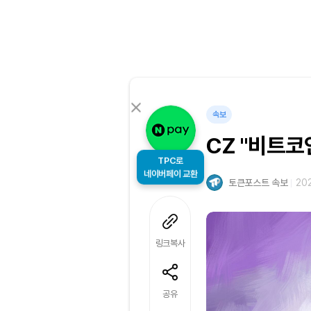
속보
CZ "비트코
TPC로
네이버페이 교환
토큰포스트 속보
202
링크복사
공유