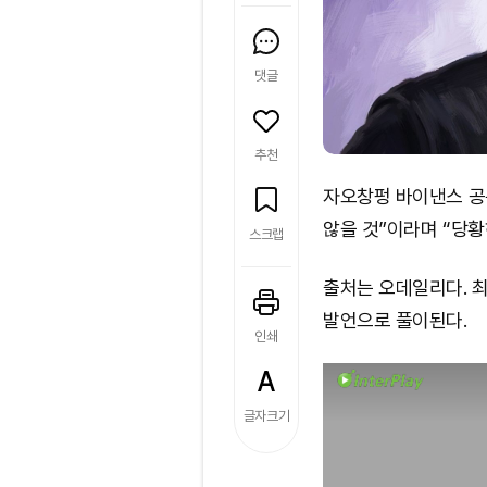
댓글
추천
자오창펑 바이낸스 공동
않을 것”이라며 “당황
스크랩
출처는 오데일리다. 
발언으로 풀이된다.
인쇄
글자크기