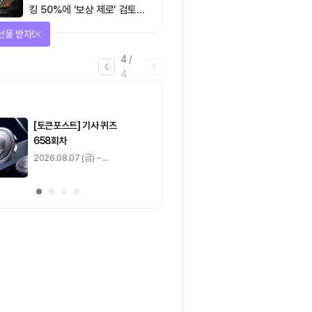
킹 50%에 ‘보상 제로’ 검토…
통화정책 개편인가 탈중앙화
을 완료하고 보상을 획득!
역행인가
1
/
4
0
출석 체크
/ 0
이동
0
기사 스탬프
/ 0
이동