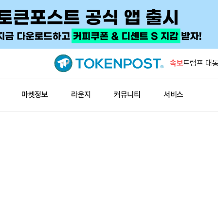
레오폴드 아
결혼 사진 
속보
트럼프 대통
진 계속
코인베이스 데
마켓정보
라운지
커뮤니티
서비스
형 지갑 생
오픈AI, 
시 지연
폴리마켓 “
러 상회 확률
레오폴드 아
결혼 사진 
트럼프 대통
진 계속