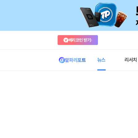
베리코인 받기
뉴스
리서치
알파리포트