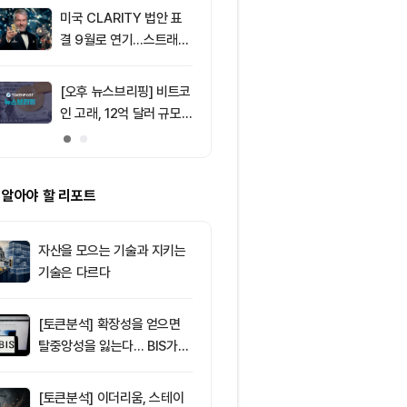
미국 CLARITY 법안 표
9
토큰포스트, i
결 9월로 연기…스트래티
이드 공식 앱 
지 1,638 BTC 매도
쿠폰·디센트 S
캠페인
[오후 뉴스브리핑] 비트코
10
리플 XRP, CL
인 고래, 12억 달러 규모
안 지연에 약세
BTC 매입 및 ETF 유입
지선 분기점
소식 外
 알아야 할 리포트
자산을 모으는 기술과 지키는
기술은 다르다
[토큰분석] 확장성을 얻으면
탈중앙성을 잃는다… BIS가
짚은 블록체인 ‘분열의 경제
학’
[토큰분석] 이더리움, 스테이