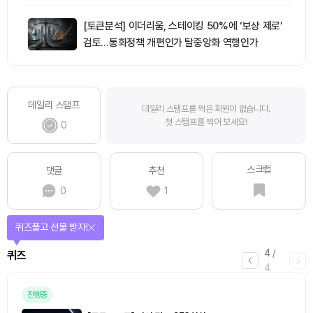
[토큰분석] 이더리움, 스테이킹 50%에 ‘보상 제로’
검토…통화정책 개편인가 탈중앙화 역행인가
데일리 스탬프
데일리 스탬프를 찍은 회원이 없습니다.
첫 스탬프를 찍어 보세요!
0
스크랩
댓글
추천
0
1
퀴즈풀고 선물 받자!
4
/
퀴즈
4
진행중