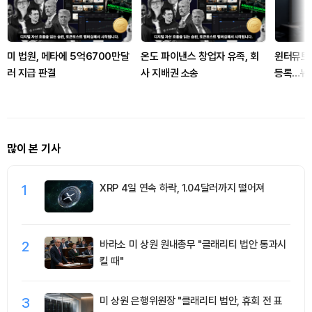
미 법원, 메타에 5억6700만달
온도 파이낸스 창업자 유족, 회
윈터뮤트
러 지급 판결
사 지배권 소송
등록…뉴
다
많이 본 기사
1
XRP 4일 연속 하락, 1.04달러까지 떨어져
2
바라소 미 상원 원내총무 "클래리티 법안 통과시
킬 때"
3
미 상원 은행위원장 "클래리티 법안, 휴회 전 표