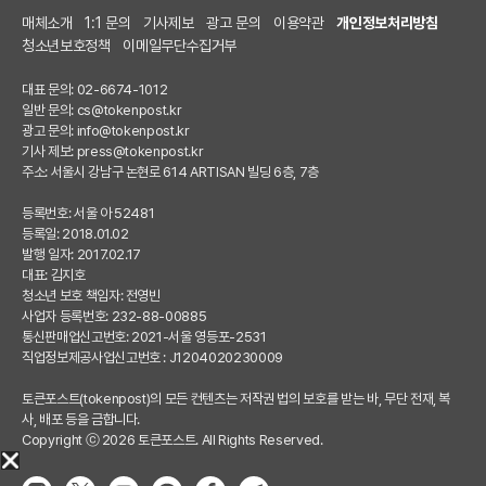
매체소개
1:1 문의
기사제보
광고 문의
이용약관
개인정보처리방침
청소년보호정책
이메일무단수집거부
대표 문의: 02-6674-1012
일반 문의:
cs@tokenpost.kr
광고 문의:
info@tokenpost.kr
기사 제보:
press@tokenpost.kr
주소: 서울시 강남구 논현로 614 ARTISAN 빌딩 6층, 7층
등록번호: 서울 아 52481
등록일: 2018.01.02
발행 일자: 2017.02.17
대표: 김지호
청소년 보호 책임자: 전영빈
사업자 등록번호: 232-88-00885
통신판매업신고번호: 2021-서울 영등포-2531
직업정보제공사업신고번호 : J1204020230009
토큰포스트(tokenpost)의 모든 컨텐츠는 저작권 법의 보호를 받는 바, 무단 전재, 복
사, 배포 등을 금합니다.
Copyright ⓒ 2026 토큰포스트. All Rights Reserved.