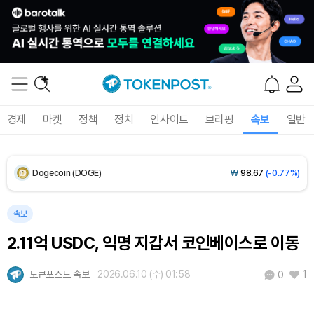
XRP (XRP)
₩
1,478
(-1.99%)
Solana (SOL)
₩
103,672
(-1.39%)
TRON (TRX)
₩
465.8
(-0.40%)
경제
마켓
정책
정치
인사이트
브리핑
속보
일반
Hyperliquid (HYPE)
₩
79,539
(-1.33%)
Dogecoin (DOGE)
₩
98.67
(-0.77%)
Bitcoin (BTC)
₩
91,737,876
(-0.27%)
속보
2.11억 USDC, 익명 지갑서 코인베이스로 이동
토큰포스트 속보
2026.06.10 (수) 01:58
1
0