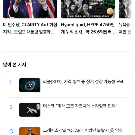
미 민주당, CLARITY Act 허점
Hyperliquid, HYPE 4759만
뉴욕증권거
지적…트럼프 대통령 암호화폐
개 누적 소각…약 25.6억달러
체인 결제
수익도 문제 제기
규모
많이 본 기사
1
리플(XRP), 가격 횡보 중 장기 성장 가능성 모색
2
머스크 “미래 모든 자동차에 스타링크 탑재”
3
그레이스케일 “CLARITY 법안 불발시 美 암호