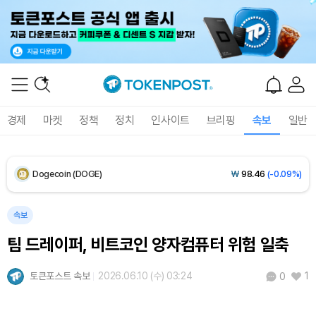
XRP (XRP)
₩
1,458
(+0.01%)
Solana (SOL)
₩
108,116
(+1.20%)
TRON (TRX)
₩
465.1
(+0.17%)
경제
마켓
정책
정치
인사이트
브리핑
속보
일반
Hyperliquid (HYPE)
₩
76,659
(-0.83%)
Dogecoin (DOGE)
₩
98.46
(-0.09%)
Bitcoin (BTC)
₩
91,667,276
(+0.41%)
속보
팀 드레이퍼, 비트코인 양자컴퓨터 위험 일축
토큰포스트 속보
2026.06.10 (수) 03:24
1
0