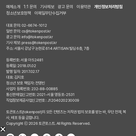
매체소개
1:1 문의
기사제보
광고 문의
이용약관
개인정보처리방침
청소년보호정책
이메일무단수집거부
대표 문의: 02-6674-1012
일반 문의:
cs@tokenpost.kr
광고 문의:
info@tokenpost.kr
기사 제보:
press@tokenpost.kr
주소: 서울시 강남구 논현로 614 ARTISAN 빌딩 6층, 7층
등록번호: 서울 아 52481
등록일: 2018.01.02
발행 일자: 2017.02.17
대표: 김지호
청소년 보호 책임자: 전영빈
사업자 등록번호: 232-88-00885
통신판매업신고번호: 2021-서울 영등포-2531
직업정보제공사업신고번호 : J1204020230009
토큰포스트(tokenpost)의 모든 컨텐츠는 저작권 법의 보호를 받는 바, 무단 전재, 복
사, 배포 등을 금합니다.
Copyright ⓒ 2026 토큰포스트. All Rights Reserved.