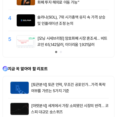
화폐 투자 해외로 이동 가능”
4
솔라나(SOL), 7위 시가총액 유지 속 가격 상승
및 인플레이션 조정 논의
5
[모닝 시세브리핑] 암호화폐 시장 혼조세… 비트
코인 65,142달러, 이더리움 1,921달러
지금 꼭 알아야 할 리포트
[토큰분석] 토큰 언락, 무조건 공포인가…가격 폭락
여부를 가르는 5가지 기준
[마켓분석] 세계에서 가장 소외됐던 시장의 반격… 코
스피 대규모 숏스퀴즈