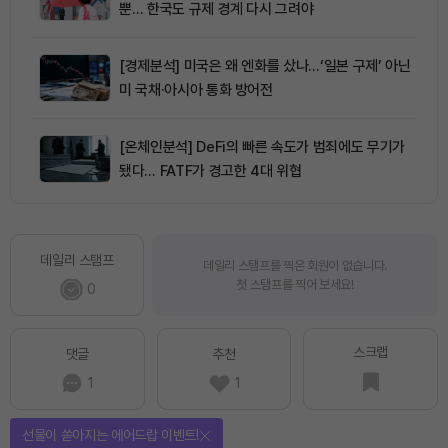
뿐… 한국도 규제 경계 다시 그려야
[경제분석] 미국은 왜 엔화를 샀나…‘일본 구제’ 아닌
미 국채·아시아 통화 방어전
[온체인분석] DeFi의 빠른 속도가 범죄에도 무기가
됐다… FATF가 경고한 4대 위협
데일리 스탬프
데일리 스탬프를 찍은 회원이 없습니다.
첫 스탬프를 찍어 보세요!
0
스크랩
댓글
추천
1
1
선물이 쏟아지는 에어드랍 이벤트!