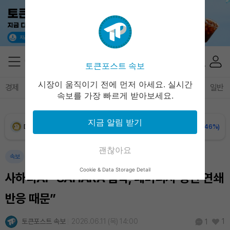
XRP (XRP)
₩
1,455
(-0.20%)
Solana (SOL)
₩
107,535
(+2.10%)
토큰포스트 속보
TRON (TRX)
₩
463.8
(+0.59%)
시장이 움직이기 전에 먼저 아세요. 실시간
경제
마켓
정책
정치
인사이트
브리핑
속보
일반
속보를 가장 빠르게 받아보세요.
Hyperliquid (HYPE)
₩
76,924
(-0.02%)
지금 알림 받기
Dogecoin (DOGE)
₩
98.59
(-0.46%)
괜찮아요
Bitcoin (BTC)
₩
91,188,881
(-0.31%)
속보
Cookie & Data Storage Detail
사하라AI “SAHARA 급락, 레버리지 청산 연쇄
반응 때문”
토큰포스트 속보
2026.06.11 (목) 14:00
1
1