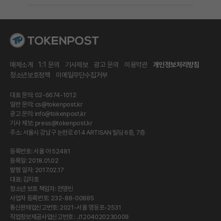
매체소개
1:1 문의
기사제보
광고 문의
이용약관
개인정보처리방침
청소년보호정책
이메일무단수집거부
대표 문의: 02-6674-1012
일반 문의:
cs@tokenpost.kr
광고 문의:
info@tokenpost.kr
기사 제보:
press@tokenpost.kr
주소: 서울시 강남구 논현로 614 ARTISAN 빌딩 6층, 7층
등록번호: 서울 아 52481
등록일: 2018.01.02
발행 일자: 2017.02.17
대표: 김지호
청소년 보호 책임자: 전영빈
사업자 등록번호: 232-88-00885
통신판매업신고번호: 2021-서울 영등포-2531
직업정보제공사업신고번호 : J1204020230009