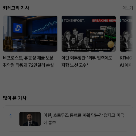
카테고리 기사
더보기
비프로스트, 유동성 채굴 보상
이란 외무장관 "외부 압력에도
KPMG 
취약점 악용돼 72만달러 손실
저항 노선 고수"
AI 에이
많이 본 기사
1
이란, 호르무즈 통행료 계획 당분간 없다고 미국
에 통보