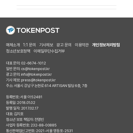
매체소개
1:1 문의
기사제보
광고 문의
이용약관
개인정보처리방침
청소년보호정책
이메일무단수집거부
대표 문의: 02-6674-1012
일반 문의:
cs@tokenpost.kr
광고 문의:
info@tokenpost.kr
기사 제보:
press@tokenpost.kr
주소: 서울시 강남구 논현로 614 ARTISAN 빌딩 6층, 7층
등록번호: 서울 아 52481
등록일: 2018.01.02
발행 일자: 2017.02.17
대표: 김지호
청소년 보호 책임자: 전영빈
사업자 등록번호: 232-88-00885
통신판매업신고번호: 2021-서울 영등포-2531