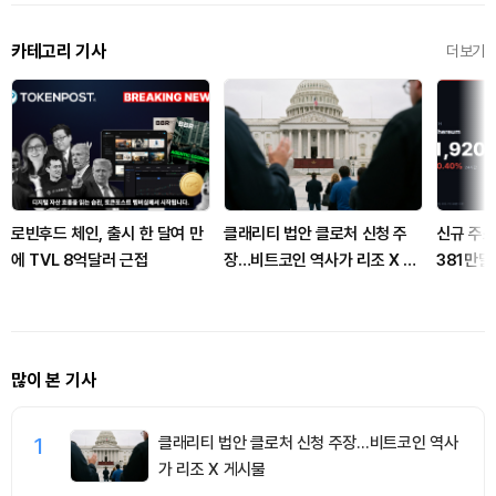
카테고리 기사
더보기
로빈후드 체인, 출시 한 달여 만
클래리티 법안 클로처 신청 주
신규 주소
에 TVL 8억달러 근접
장…비트코인 역사가 리조 X 게
381만
시물
많이 본 기사
1
클래리티 법안 클로처 신청 주장…비트코인 역사
가 리조 X 게시물