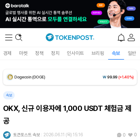
XRP (XRP)
₩
1,469
(+1.06%)
Solana (SOL)
₩
107,014
(+2.59%)
TRON (TRX)
₩
462.2
(+0.17%)
경제
마켓
정책
정치
인사이트
브리핑
속보
일반
Hyperliquid (HYPE)
₩
76,787
(-2.76%)
Dogecoin (DOGE)
₩
99.99
(+1.40%)
Bitcoin (BTC)
₩
91,697,667
(-0.08%)
속보
OKX, 신규 이용자에 1,000 USDT 체험금 제
공
토큰포스트 속보
2026.06.11 (목) 15:16
0
0