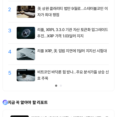
2
美 상원 클래리티 법안 9월로…스테이블코인 이
자가 최대 쟁점
3
리플, XRPL 3.3.0 기관 자산 토큰화 업그레이드
추진…XRP 가격 1.03달러 지지
4
리플 XRP, 美 입법 지연에 1달러 지지선 시험대
5
비트코인 바닥론 힘 받나…주요 분석가들 상승 신
호 주목
지금 꼭 알아야 할 리포트