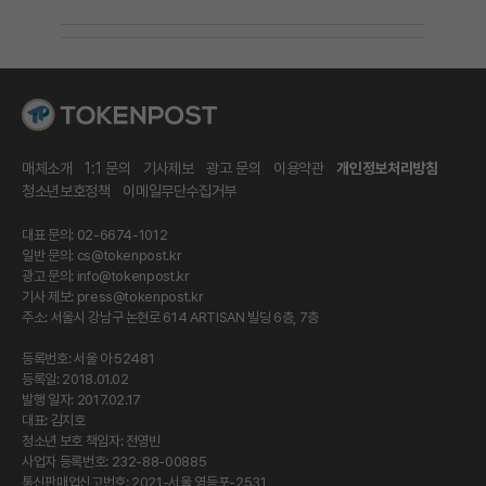
매체소개
1:1 문의
기사제보
광고 문의
이용약관
개인정보처리방침
청소년보호정책
이메일무단수집거부
대표 문의: 02-6674-1012
일반 문의:
cs@tokenpost.kr
광고 문의:
info@tokenpost.kr
기사 제보:
press@tokenpost.kr
주소: 서울시 강남구 논현로 614 ARTISAN 빌딩 6층, 7층
등록번호: 서울 아 52481
등록일: 2018.01.02
발행 일자: 2017.02.17
대표: 김지호
청소년 보호 책임자: 전영빈
사업자 등록번호: 232-88-00885
통신판매업신고번호: 2021-서울 영등포-2531