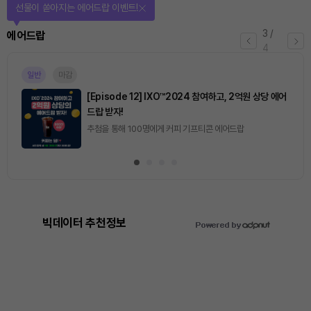
선물이 쏟아지는 에어드랍 이벤트!
3
/
에어드랍
4
일반
마감
[Episode 12] IXO™2024 참여하고, 2억원 상당 에어
드랍 받자!
추첨을 통해 100명에게 커피 기프티콘 에어드랍
빅데이터 추천정보