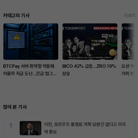
카테고리 기사
더보기
BTCPay 서버 취약점 악용돼
BICO 42% 급등…ZRO 19%
오션 해시
이용자 자금 도난…긴급 업그레
상승
거의 반토
이드 권고
단 선언
많이 본 기사
1
이란, 호르무즈 통행료 계획 당분간 없다고 미국
에 통보