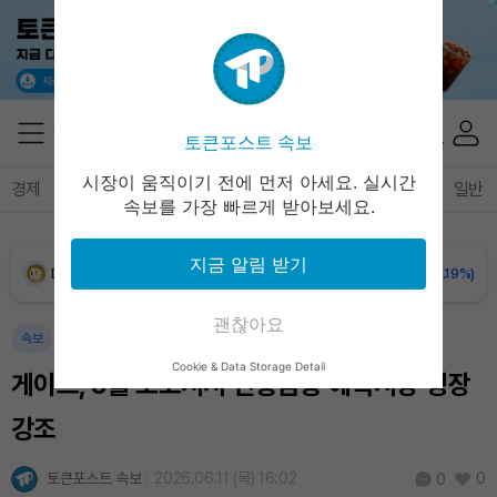
XRP (XRP)
₩
1,460
(+0.30%)
Solana (SOL)
₩
107,343
(+2.12%)
토큰포스트 속보
TRON (TRX)
₩
464.0
(+0.73%)
시장이 움직이기 전에 먼저 아세요. 실시간
경제
마켓
정책
정치
인사이트
브리핑
속보
일반
속보를 가장 빠르게 받아보세요.
Hyperliquid (HYPE)
₩
77,081
(+0.72%)
지금 알림 받기
Dogecoin (DOGE)
₩
98.67
(-0.19%)
괜찮아요
Bitcoin (BTC)
₩
91,211,289
(-0.24%)
속보
Cookie & Data Storage Detail
게이트, 5월 보고서서 전통금융·예측시장 성장
강조
토큰포스트 속보
2026.06.11 (목) 16:02
0
0