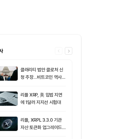
사
클래리티 법안 클로처 신
6
XRP ETF 자
청 주장…비트코인 역사가
각…비트코인·
리조 X 게시물
온도차
리플 XRP, 美 입법 지연
7
[저녁 시세브리
에 1달러 지지선 시험대
폐 시장 상승세
인 64,971달
움 1,916달러
리플, XRPL 3.3.0 기관
8
[저녁 뉴스브리
자산 토큰화 업그레이드
인 현물 ETF 
추진…XRP 가격 1.03달
속 순유입 外