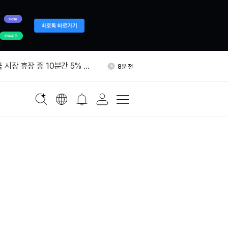
768만 달러 규모 ETH 리도
39분 전
킹
국 시장 휴장 중 10분간 5% 상
8분 전
드팀, 코드 저장소 150곳 점
9분 전
10여건 발견
15억달러 해킹 놓고 북한에 민
25분 전
다
비트코인 367.65개 콜드월렛
25분 전
옮겼다
768만 달러 규모 ETH 리도
39분 전
킹
국 시장 휴장 중 10분간 5% 상
8분 전