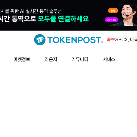
대형 주소, 
에 스테이
속보
SPCX, 미
승
비트코인 레
마켓정보
라운지
커뮤니티
서비스
검…취약점 
바이비트, 
사소송 냈
비트멕스, 
서 핫월렛 
대형 주소, 
에 스테이
SPCX, 미
승