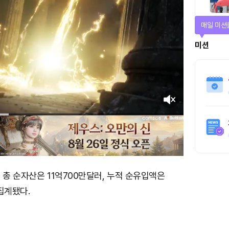
매일 미션
미션
의 총 순자산은 11억700만달러, 누적 순유입액은
집계됐다.