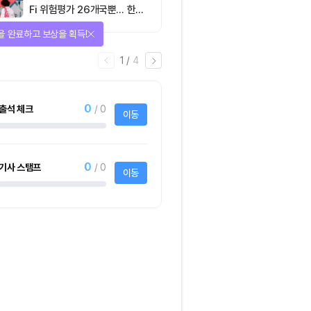
Fi 위험평가 26개국뿐… 한국
도 규제 경계 다시 그려야
을 완료하고 보상을 획득!
1
/
4
0
출석 체크
/ 0
이동
0
기사 스탬프
/ 0
이동