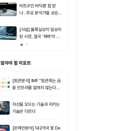
러 지지
비트코인 바닥론 힘 받
9
비트코인, 고용
나…주요 분석가들 상승
등했지만 6만5
신호 주목
선서 숨 고르기
[사설] 불확실성이 일상이
10
미 상원, CLA
된 시장, 결국 ‘체력’이 승
표결 절차 착수
부 가른다
제 분수령 될까
 알아야 할 리포트
[토큰분석] IMF “토큰화는 금
융 인프라를 없애지 않는다…
‘하이브리드 FMI’로 재편할
뿐”
자산을 모으는 기술과 지키는
기술은 다르다
[온체인분석] 142개국 중 De