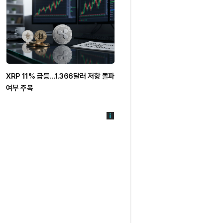
XRP 11% 급등…1.366달러 저항 돌파
XRP, ETF 자금 유입에 9% 반등…
여부 주목
1.32달러 돌파 주목