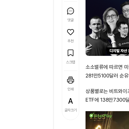
댓글
추천
스크랩
소소밸류에 따르면 미국 
281만5100달러 순
인쇄
상품별로는 비트와이즈 X
ETF에 138만730
글자크기