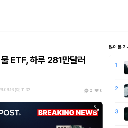
많이 본 기
물 ETF, 하루 281만달러
1
2
6.06.16 (화) 11:32
0
0
3