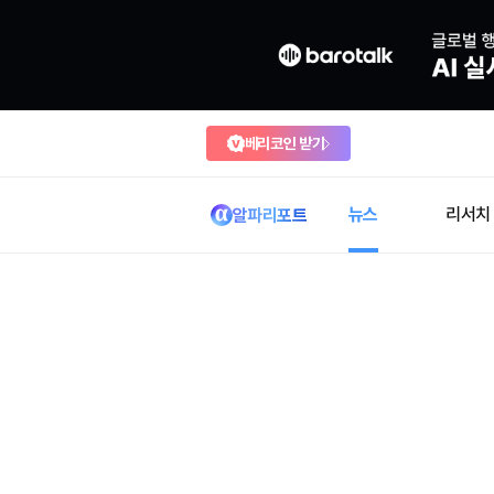
베리코인 받기
뉴스
리서치
알파리포트