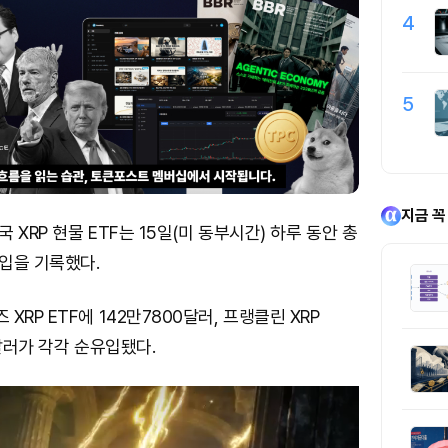
4
5
지금 꼭
XRP 현물 ETF는 15일(미 동부시간) 하루 동안 총
유입을 기록했다.
RP ETF에 142만7800달러, 프랭클린 XRP
0달러가 각각 순유입됐다.