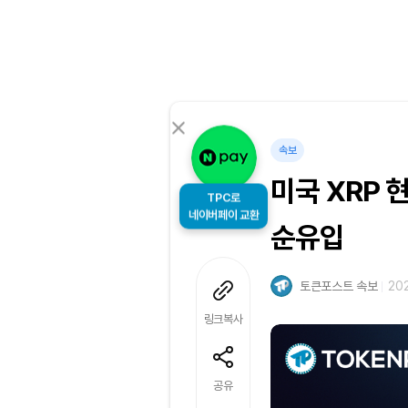
속보
미국 XRP 현
TPC로
네이버페이 교환
순유입
토큰포스트 속보
202
링크복사
공유