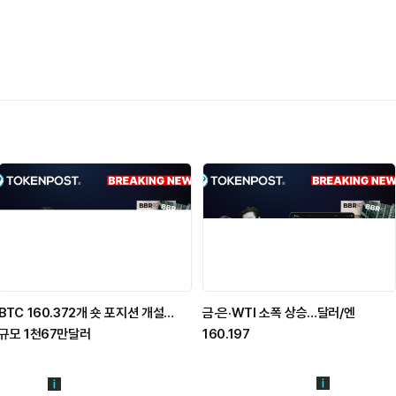
BTC 160.372개 숏 포지션 개설…
금·은·WTI 소폭 상승…달러/엔
규모 1천67만달러
160.197