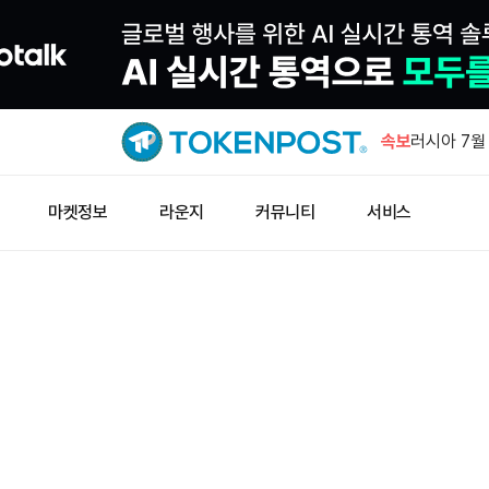
JPYC, 3
속보
러시아 7월
럴 상회
웰스파고, 
마켓정보
라운지
커뮤니티
서비스
예금 서비스
창펑자오 “
소득세 0%
노르데아, 
231주 추가
JPYC, 3
러시아 7월
럴 상회