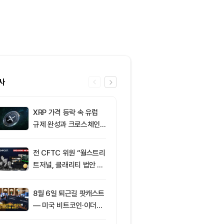
사
XRP 가격 등락 속 유럽
6
그레이스케일, X
규제 완성과 크로스체인
SOL 비중 올
확장 주목
줄였다
전 CFTC 위원 “월스트리
7
토큰포스트, 
트저널, 클래리티 법안 오
지털자산 서비
독”
‘토큰앱스’ 출
8월 6일 퇴근길 팟캐스트
8
미 반도체주 약
— 미국 비트코인·이더리
매도 전환...코
움 현물 ETF 3억520만
급락