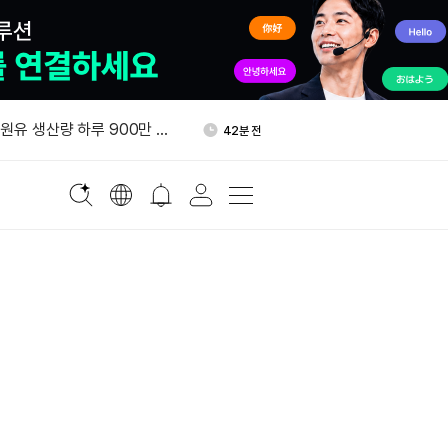
800만달러 B라운드 투자 유치
54분 전
 원유 생산량 하루 900만 배
42분 전
올가을 기업 고객 대상 토큰화
44분 전
 출시
태국, 비트코인·가상자산 양도
48분 전
”
스트래티지 MSTR 주식 3천
52분 전
 매입
800만달러 B라운드 투자 유치
54분 전
 원유 생산량 하루 900만 배
42분 전