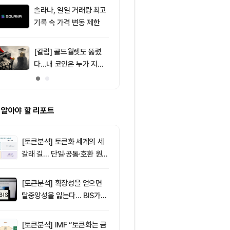
달러 순유입, 대형자산 쏠
솔라나, 일일 거래량 최고
9
[특징주] SK하
림 강화
기록 속 가격 변동 제한
기술주 조정·A
9%대 급락…
매
[칼럼] 콜드월렛도 뚫렸
10
[BTC 사이클 
다…내 코인은 누가 지키
트코인 6만4
나
지지 형성…6만
러 매물벽 돌파
 알아야 할 리포트
[토큰분석] 토큰화 세계의 세
갈래 길… 단일·공통·호환 원장
이 가르는 ‘원자적 결제’의 운
명
[토큰분석] 확장성을 얻으면
탈중앙성을 잃는다… BIS가
짚은 블록체인 ‘분열의 경제
학’
[토큰분석] IMF “토큰화는 금