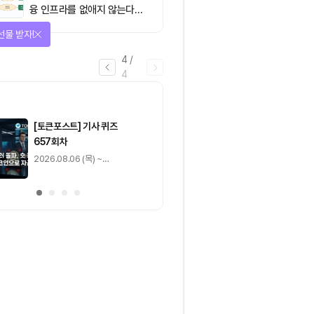
융 인프라를 없애지 않는다…
‘하이브리드 FMI’로 재편할
선물 받자!
뿐”
4
/
4
마감
[토큰포스트] 기사 퀴즈
[토큰포스트] 기사 
657회차
656회차
2026.08.06 (목) ~
2026.08.05 (수) ~
2026.08.07 (금)
2026.08.06 (목)