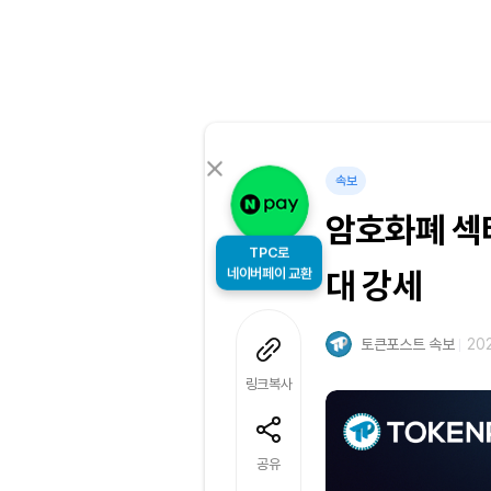
속보
암호화폐 섹
TPC로
네이버페이 교환
대 강세
토큰포스트 속보
202
링크복사
공유