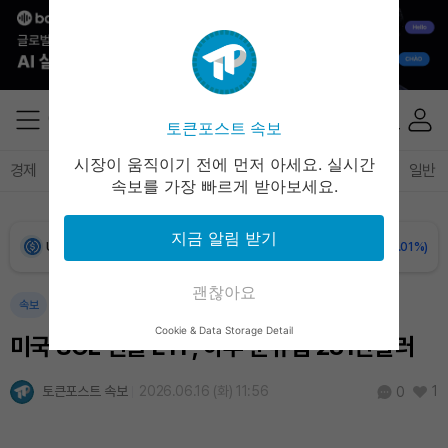
Bitcoin (BTC)
₩
91,188,881
(-0.31%)
Ethereum (ETH)
₩
2,694,458
(-0.11%)
토큰포스트 속보
Tether USDt (USDT)
₩
1,407
(-0.03%)
시장이 움직이기 전에 먼저 아세요. 실시간
경제
마켓
정책
정치
인사이트
브리핑
속보
일반
속보를 가장 빠르게 받아보세요.
BNB (BNB)
₩
846,791
(+1.25%)
지금 알림 받기
USDC (USDC)
₩
1,408
(-0.01%)
괜찮아요
XRP (XRP)
₩
1,455
(-0.20%)
속보
Cookie & Data Storage Detail
미국 SOL 현물 ETF, 하루 순유입 281만달러
Solana (SOL)
₩
107,535
(+2.10%)
토큰포스트 속보
2026.06.16 (화) 11:56
1
0
TRON (TRX)
₩
463.8
(+0.59%)
Hyperliquid (HYPE)
₩
76,924
(-0.02%)