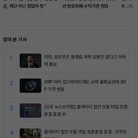
공, 재단 아닌 창업자 몫”
년 암호화폐 수탁기관 점검
두…비트
많이 본 기사
1
이란, 호르무즈 통행료 계획 당분간 없다고 미국
에 통보
2
XRP 레저 업그레이드에도 규제 불확실성에 XR
P 가격 변동
3
[오후 뉴스브리핑] 클래리티 법안 9월 15일 토론
종결 표결 外
4
클래리티 법안 9월 15일 토론종결 표결…민주당