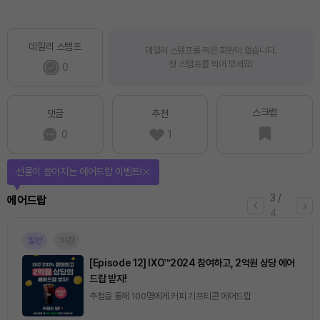
데일리 스탬프
데일리 스탬프를 찍은 회원이 없습니다.
첫 스탬프를 찍어 보세요!
0
스크랩
댓글
추천
0
1
선물이 쏟아지는 에어드랍 이벤트!
3
/
에어드랍
4
일반
마감
[Episode 12] IXO™2024 참여하고, 2억원 상당 에어
드랍 받자!
추첨을 통해 100명에게 커피 기프티콘 에어드랍