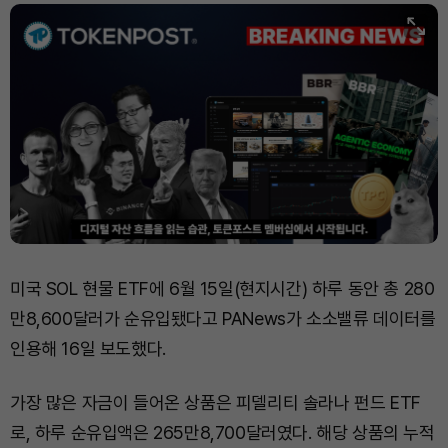
Dogecoin (DOGE)
₩
98.59
(-0.46%)
Bitcoin (BTC)
₩
91,188,881
(-0.31%)
미국 SOL 현물 ETF에 6월 15일(현지시간) 하루 동안 총 280
만8,600달러가 순유입됐다고 PANews가 소소밸류 데이터를
인용해 16일 보도했다.
가장 많은 자금이 들어온 상품은 피델리티 솔라나 펀드 ETF
로, 하루 순유입액은 265만8,700달러였다. 해당 상품의 누적