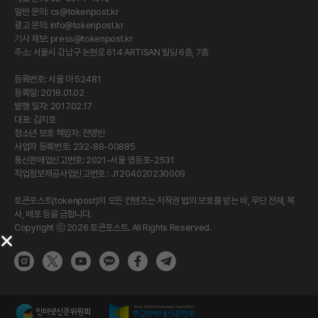
일반 문의:
cs@tokenpost.kr
광고 문의:
info@tokenpost.kr
기사 제보:
press@tokenpost.kr
주소: 서울시 강남구 논현로 614 ARTISAN 빌딩 6층, 7층
등록번호: 서울 아 52481
등록일: 2018.01.02
발행 일자: 2017.02.17
대표: 김지호
청소년 보호 책임자: 전영빈
사업자 등록번호: 232-88-00885
통신판매업신고번호: 2021-서울 영등포-2531
직업정보제공사업신고번호 : J1204020230009
토큰포스트(tokenpost)의 모든 컨텐츠는 저작권 법의 보호를 받는 바, 무단 전재, 복
사, 배포 등을 금합니다.
Copyright ⓒ 2026 토큰포스트. All Rights Reserved.