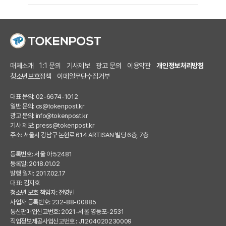
매체소개
1:1 문의
기사제보
광고 문의
이용약관
개인정보처리방침
청소년보호정책
이메일무단수집거부
대표 문의: 02-6674-1012
일반 문의:
cs@tokenpost.kr
광고 문의:
info@tokenpost.kr
기사 제보:
press@tokenpost.kr
주소: 서울시 강남구 논현로 614 ARTISAN 빌딩 6층, 7층
등록번호: 서울 아 52481
등록일: 2018.01.02
발행 일자: 2017.02.17
대표: 김지호
청소년 보호 책임자: 전영빈
사업자 등록번호: 232-88-00885
통신판매업신고번호: 2021-서울 영등포-2531
직업정보제공사업신고번호 : J1204020230009