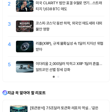
2
미국 CLARITY 법안 표결 9월로 연기…스트래
티지 1,638 BTC 매도
3
코스피·코스닥 동반 하락, 외국인 매도세와 대외
불안 영향
4
리플(XRP), 규제 불확실성 속 1달러 지지선 위협
받아
5
이더리움 2,000달러 막히고 XRP 1달러 흔들…
알트코인 선별 장세 강화
지금 꼭 알아야 할 리포트
[토큰분석] 7.5조달러 토큰화 레포의 역설…‘같은