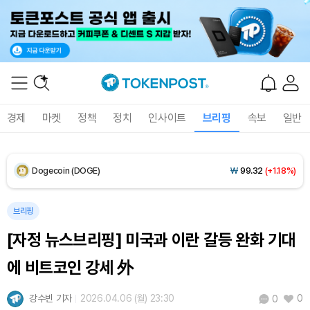
XRP (XRP)
₩
1,460
(-0.82%)
Solana (SOL)
₩
105,135
(+1.32%)
TRON (TRX)
₩
466.1
(+0.09%)
경제
마켓
정책
정치
인사이트
브리핑
속보
일반
Hyperliquid (HYPE)
₩
77,463
(-2.70%)
Dogecoin (DOGE)
₩
99.32
(+1.18%)
Bitcoin (BTC)
₩
92,537,775
(+0.84%)
브리핑
[자정 뉴스브리핑] 미국과 이란 갈등 완화 기대
에 비트코인 강세 外
강수빈 기자
2026.04.06 (월) 23:30
0
0