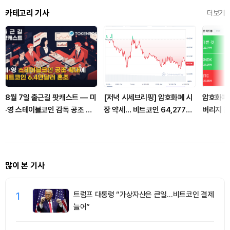
카테고리 기사
더보기
8월 7일 출근길 팟캐스트 — 미
[저녁 시세브리핑] 암호화폐 시
암호화폐 
·영 스테이블코인 감독 공조 확
장 약세… 비트코인 64,277달
버리지 포
대, 비트코인 6만4000달러대
러, 이더리움 1,903달러
달러 청
혼조
많이 본 기사
1
트럼프 대통령 “가상자산은 큰일…비트코인 결제
늘어”