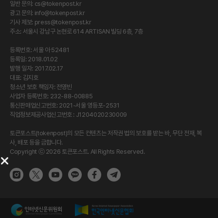
일반 문의:
cs@tokenpost.kr
광고 문의:
info@tokenpost.kr
기사 제보:
press@tokenpost.kr
주소: 서울시 강남구 논현로 614 ARTISAN 빌딩 6층, 7층
등록번호: 서울 아 52481
등록일: 2018.01.02
발행 일자: 2017.02.17
대표: 김지호
청소년 보호 책임자: 전영빈
사업자 등록번호: 232-88-00885
통신판매업신고번호: 2021-서울 영등포-2531
직업정보제공사업신고번호 : J1204020230009
토큰포스트(tokenpost)의 모든 컨텐츠는 저작권 법의 보호를 받는 바, 무단 전재, 복
사, 배포 등을 금합니다.
Copyright ⓒ 2026 토큰포스트. All Rights Reserved.