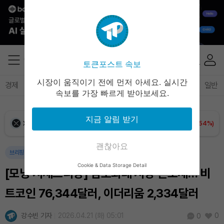
Ethereum (ETH)
₩
2,699,593
(+0.10%)
Tether USDt (USDT)
₩
1,407
(-0.02%)
토큰포스트 속보
BNB (BNB)
₩
848,743
(+1.43%)
시장이 움직이기 전에 먼저 아세요. 실시간
경제
마켓
정책
정치
인사이트
브리핑
속보
일반
속보를 가장 빠르게 받아보세요.
USDC (USDC)
₩
1,408
(0.00%)
지금 알림 받기
XRP (XRP)
₩
1,465
(+0.54%)
괜찮아요
Solana (SOL)
₩
107,494
(+2.22%)
브리핑
Cookie & Data Storage Detail
[모닝 시세브리핑] 암호화폐 시장 혼조세… 비
TRON (TRX)
₩
464.1
(+0.74%)
트코인 76,344달러, 이더리움 2,334달러
Hyperliquid (HYPE)
₩
77,092
(+0.73%)
강수빈 기자
2026.04.21 (화) 05:01
0
0
Dogecoin (DOGE)
₩
98.78
(-0.21%)