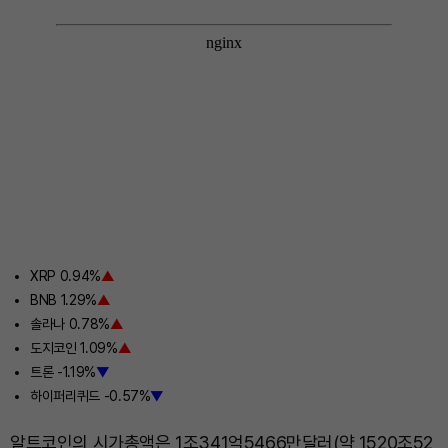
XRP 0.94%
▲
BNB 1.29%
▲
솔라나 0.78%
▲
도지코인 1.09%
▲
트론 -1.19%
▼
하이퍼리퀴드 -0.57%
▼
알트코인의 시가총액은 1조341억5466만달러(약 1520조52