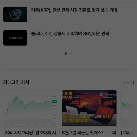
리플(XRP), 일본 결제 시장 진출로 장기 상승 기대
솔라나, 주간 상승세 지속하며 86달러선 안착
카테고리 기사
더보기
[저녁 시세브리핑] 암호화폐 시
8월 7일 퇴근길 팟캐스트 — 미
[오후 시