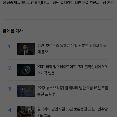
장 상승세… 비트코인 64,971
상원 클래리티 법안 표결 추진…
장 혼조세
달러, 이더리움 1,916달러
비트코인 ETF 3일 연속 유입
달러, 이
많이 본 기사
1
이란, 호르무즈 통행료 계획 당분간 없다고 미국
에 통보
2
XRP 레저 업그레이드에도 규제 불확실성에 XR
P 가격 변동
3
[오후 뉴스브리핑] 클래리티 법안 9월 15일 토론
종결 표결 外
4
클래리티 법안 9월 15일 토론종결 표결…민주당
7표 필요