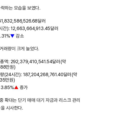
M
하락하는 모습을 보였다.
u
,832,586,526.68달러
t
): 12,663,664,913.45달러
e
.31%
▼
감소
거래량이 크게 늘었다.
: 292,379,410,541.54달러(약
488만원)
4시간): 187,204,268,761.40달러(약
135만원)
3.85%
▲
증가
중 확대는 단기 매매 대기 자금과 리스크 관리
음을 시사한다.