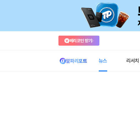
베리코인 받기
뉴스
리서치
알파리포트