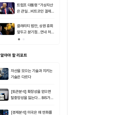
소식 外
트럼프 대통령 “가상자산
9
미 상원 크립토
은 큰일…비트코인 결제
연…홍콩·싱가
늘어”
경쟁력 커지나
클래리티 법안, 상원 휴회
10
리플 XRP, CL
앞두고 분기점…연내 처리
안 지연에 약세
불투명
지선 분기점
 알아야 할 리포트
자산을 모으는 기술과 지키는
기술은 다르다
[토큰분석] 확장성을 얻으면
탈중앙성을 잃는다… BIS가
짚은 블록체인 ‘분열의 경제
학’
[경제분석] 미국은 왜 엔화를