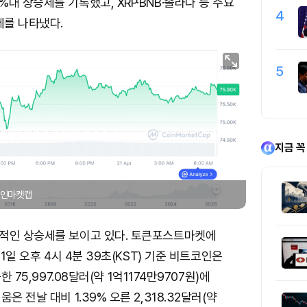
대 상승세를 기록했고, XRP·BNB·솔라나 등 주요
4
세를 나타냈다.
5
지금 꼭
 코인마켓캡
적인 상승세를 보이고 있다. 토큰포스트마켓에
21일 오후 4시 4분 39초(KST) 기준 비트코인은
한 75,997.08달러(약 1억1174만9707원)에
은 전날 대비 1.39% 오른 2,318.32달러(약