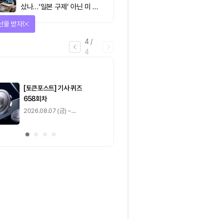
샀나…‘일본 구제’ 아닌 미 국
채·아시아 통화 방어전
을 완료하고 보상을 획득!
1
/
4
0
출석 체크
/ 0
이동
0
기사 스탬프
/ 0
이동