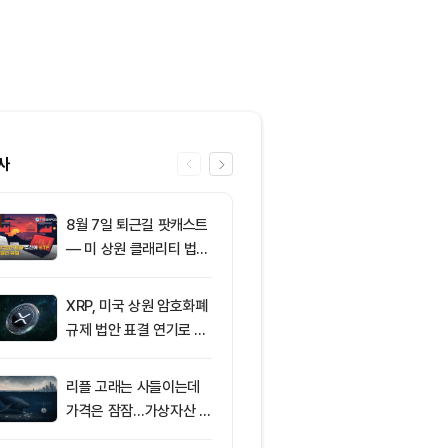
사
8월 7일 퇴근길 팟캐스트
6
친암호화폐 진영
— 미 상원 클래리티 법안
당 경선서 뜻밖
표결 추진…비트코인 ET
래리티 법안 변
F 3일 연속 유입
XRP, 미국 상원 암호화폐
7
미국 CLARIT
규제 법안 표결 연기로 급
결 9월로 연
락
지 1,638 BT
리플 고래는 사들이는데
8
[오후 뉴스브리
가격은 잠잠…가상자산 바
인 고래, 12억
닥 신호 주목
BTC 매입 및 