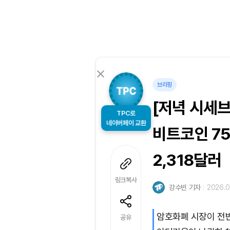
브리핑
[저녁 시세
TPC로
비트코인 75
네이버페이 교환
2,318달러
링크복사
강수빈 기자
2026.0
암호화폐 시장이 전반
공유