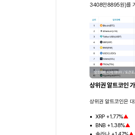
3408만8895원)를 
암호화폐 시세 데이터 / 토큰
상위권 알트코인 가
상위권 알트코인은 대
XRP +1.77%
▲
BNB +1.38%
▲
솔라나 +1.47%
▲