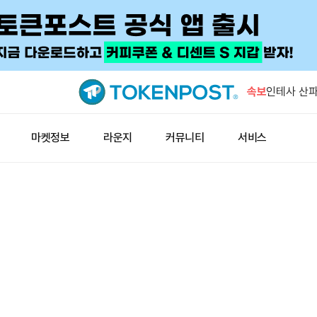
1억190만
바이낸스로
속보
인테사 산파올
리움 스테이
비트코인 옵
마켓정보
라운지
커뮤니티
서비스
우위
연준 바킨 “
블랙록 비트
유입
1억190만
바이낸스로
인테사 산파올
리움 스테이