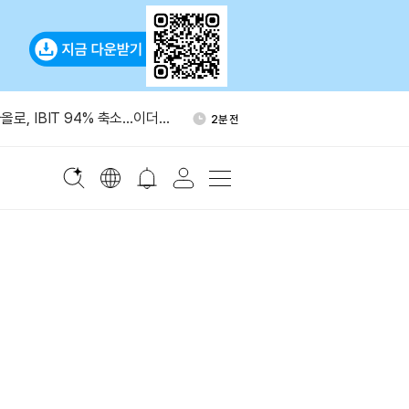
달러 규모 BTC, 미상 지갑서
12분 전
 이동
로, IBIT 94% 축소…이더
2분 전
킹 ETF 3배 확대
션시장 심리 개선…콜 포지션
4분 전
AI 생산성 영향 아직 불분명”
6분 전
코인 ETF, 4거래일 연속 순
10분 전
달러 규모 BTC, 미상 지갑서
12분 전
 이동
로, IBIT 94% 축소…이더
2분 전
킹 ETF 3배 확대