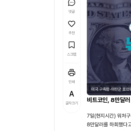
댓글
추천
스크랩
인쇄
미국 구축함-이란군 호르무즈 
비트코인, 8만달러
글자크기
7일(현지시간) 워처구루
8만달러를 하회했다고