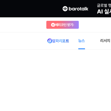
베리코인 받기
뉴스
리서치
알파리포트