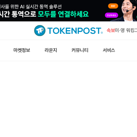
이란 '미국
은 부인
속보
미·영 워킹
규제 표준 
유니스왑 풀
마켓정보
라운지
커뮤니티
서비스
게 배포됐
지캐시, 2
투표 연다
퍼포스 인베
2000 ET
이란 '미국
은 부인
미·영 워킹
규제 표준 