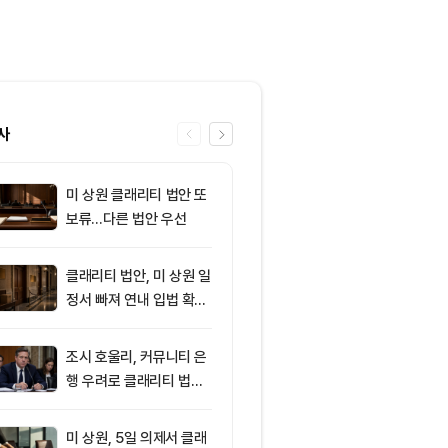
사
미 상원 클래리티 법안 또
6
8월 6일 출근
보류…다른 법안 우선
— 미 상원 클
또 밀렸다…비
리움 반등 속 숏
클래리티 법안, 미 상원 일
7
[자정 뉴스브리
5억달러
정서 빠져 연내 입법 확률
이란, 호르무즈
16%
합의 근접 外
조시 호울리, 커뮤니티 은
8
AI로 쏠린 자
행 우려로 클래리티 법안
인, 증시 랠리
반대
뚜렷
미 상원, 5일 의제서 클래
9
[토큰명언] "