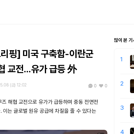
많이 본 기
브리핑] 미국 구축함-이란군
1
 교전...유가 급등 外
2
5.08 (금) 12:02
0
0
무즈 해협 교전으로 유가가 급등하며 중동 전면전
3
 이는 글로벌 원유 공급에 차질을 줄 수 있다는
4