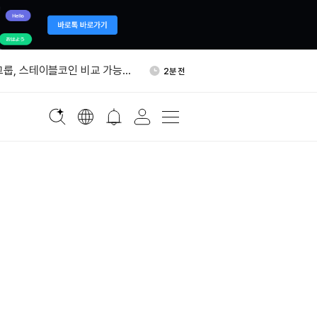
, 약속 복귀 준비됐다'…대화설
11분 전
그룹, 스테이블코인 비교 가능한
2분 전
지지했다
스, 첫날 토큰 1만2000개 넘
4분 전
다
5일 NU7 발행 방식 놓고 보유자
4분 전
스트먼트 이더 ETF, 4만
7분 전
H 스테이킹
, 약속 복귀 준비됐다'…대화설
11분 전
그룹, 스테이블코인 비교 가능한
2분 전
지지했다