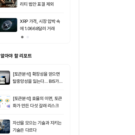
리티 법안 표결 제외
수록 세금과 
다" ㅡ Day 1
XRP 가격, 시장 압박 속
10
코스피, 외국
에 1.0668달러 거래
6,500선 돌파
주도
 알아야 할 리포트
[토큰분석] 확장성을 얻으면
탈중앙성을 잃는다… BIS가
짚은 블록체인 ‘분열의 경제
학’
[토큰분석] 효율의 이면, 토큰
화가 만든 다섯 갈래 리스크
자산을 모으는 기술과 지키는
기술은 다르다