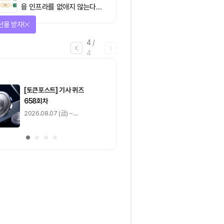
융 인프라를 없애지 않는다…
‘하이브리드 FMI’로 재편할
을 완료하고 보상을 획득!
뿐”
1
/
4
0
출석 체크
/ 0
이동
0
기사 스탬프
/ 0
이동