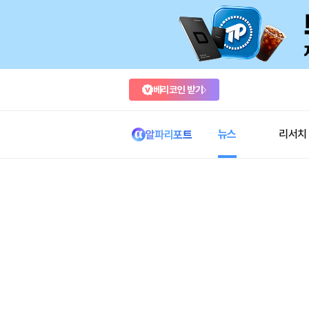
베리코인 받기
뉴스
리서치
알파리포트