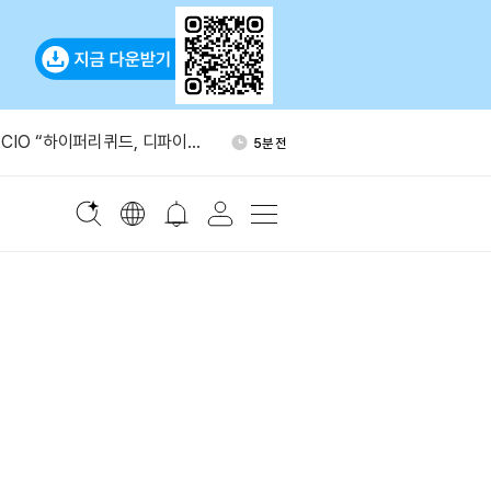
온스당 4300달러 돌파
31분 전
CIO “하이퍼리퀴드, 디파이
5분 전
가 바꿔”
파이넥스로 2억 USDT 이체
11분 전
 메타플래닛 ETF 신청…미국서
21분 전
 없이 투자 가능
코기 투자설 부인
25분 전
온스당 4300달러 돌파
31분 전
CIO “하이퍼리퀴드, 디파이
5분 전
가 바꿔”