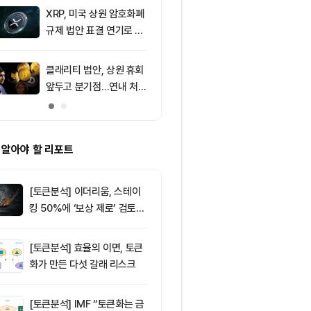
의 공포 경고
XRP, 미국 상원 암호화폐
9
[특징주] 금호
규제 법안 표결 연기로 급
락장서 외국인
락
속…장중 매수 
포착
클래리티 법안, 상원 휴회
10
친암호화폐 진영
앞두고 분기점…연내 처리
당 경선서 뜻밖
불투명
래리티 법안 변
 알아야 할 리포트
[토큰분석] 이더리움, 스테이
킹 50%에 ‘보상 제로’ 검토…
통화정책 개편인가 탈중앙화
역행인가
[토큰분석] 효율의 이면, 토큰
화가 만든 다섯 갈래 리스크
[토큰분석] IMF “토큰화는 금