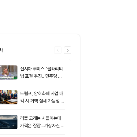
사
신시아 루미스 "클래리티
6
엘리자베스 워
법 표결 추진…민주당 입
티 법안 반대…
장 기록에 남길 것"
암호화폐 법안 
트럼프, 암호화폐 사업 매
7
8월 7일 퇴근
각 시 거액 절세 가능성...
— 미 상원 클
클래리티 법안 윤리 조항
표결 추진…비
주목
F 3일 연속 유
리플 고래는 사들이는데
8
‘관세’ 한마디
가격은 잠잠…가상자산 바
6만2000달
닥 신호 주목
피드, 5억달러