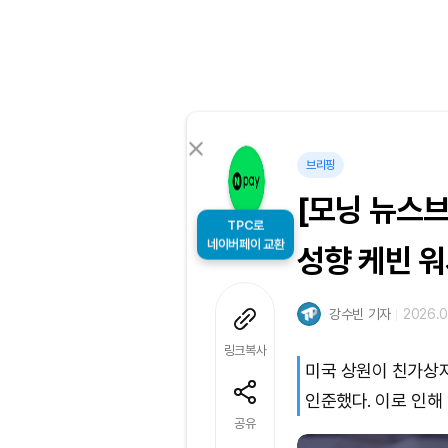
브리핑
[모닝 뉴스브
TPC로
네이버페이 교환
성향 케빈 워
강수빈 기자
2026.0
링크복사
미국 상원이 친가상
인준했다. 이로 인해
공유