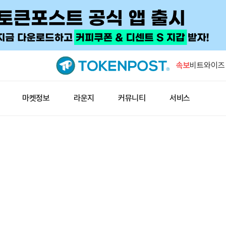
현물 금, 
속보
비트와이즈 
토큰 가치평
테더, 비트
마켓정보
라운지
커뮤니티
서비스
터틀, 2배
일본 증권사
윈펑펀드, 
현물 금, 
비트와이즈 
토큰 가치평